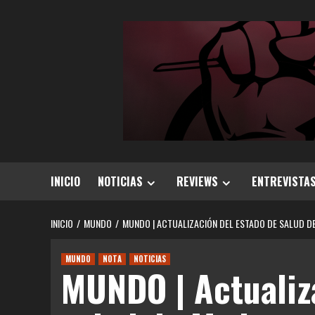
Saltar
al
contenido
INICIO
NOTICIAS
REVIEWS
ENTREVISTA
INICIO
MUNDO
MUNDO | ACTUALIZACIÓN DEL ESTADO DE SALUD D
MUNDO
NOTA
NOTICIAS
MUNDO | Actualiz