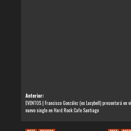
Navegación
Anterior:
EVENTOS | Francisco González (ex Lucybell) presentará en v
de
nuevo single en Hard Rock Cafe Santiago
entradas