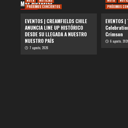
NOTA
NOTICIAS
NOTA
NOTI
Más historias
PRÓXIMOS CONCIERTOS
PRÓXIMOS CO
EVENTOS | CREAMFIELDS CHILE
EVENTOS |
ANUNCIA LINE UP HISTÓRICO
Celebratio
DESDE SU LLEGADA A NUESTRO
Crimson
NUESTRO PAÍS
6 agosto, 202
7 agosto, 2026