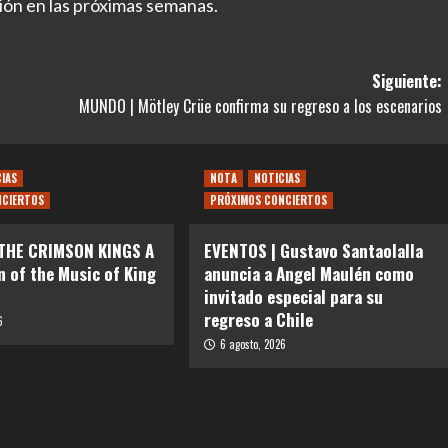
ión en las próximas semanas.
Siguiente:
MUNDO | Mötley Crüe confirma su regreso a los escenarios
CIAS
NOTA
NOTICIAS
NCIERTOS
PRÓXIMOS CONCIERTOS
 THE CRIMSON KINGS A
EVENTOS | Gustavo Santaolalla
n of the Music of King
anuncia a Angel Maulén como
invitado especial para su
regreso a Chile
6
6 agosto, 2026