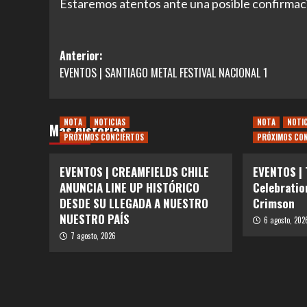
Estaremos atentos ante una posible confirmac
Navegación
Anterior:
EVENTOS | SANTIAGO METAL FESTIVAL NACIONAL 1
de
entradas
NOTA
NOTICIAS
NOTA
NOTI
Más historias
PRÓXIMOS CONCIERTOS
PRÓXIMOS CO
EVENTOS | CREAMFIELDS CHILE
EVENTOS |
ANUNCIA LINE UP HISTÓRICO
Celebratio
DESDE SU LLEGADA A NUESTRO
Crimson
NUESTRO PAÍS
6 agosto, 202
7 agosto, 2026