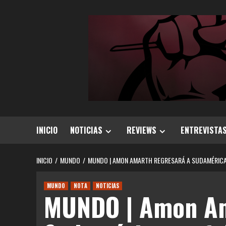
Saltar
al
contenido
INICIO
NOTICIAS
REVIEWS
ENTREVISTA
INICIO
MUNDO
MUNDO | AMON AMARTH REGRESARÁ A SUDAMÉRICA
MUNDO
NOTA
NOTICIAS
MUNDO | Amon Am