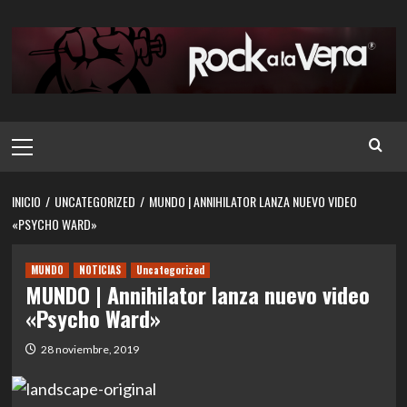
Saltar
al
contenido
Menú
principal
INICIO
UNCATEGORIZED
MUNDO | ANNIHILATOR LANZA NUEVO VIDEO
«PSYCHO WARD»
MUNDO
NOTICIAS
Uncategorized
MUNDO | Annihilator lanza nuevo video
«Psycho Ward»
28 noviembre, 2019