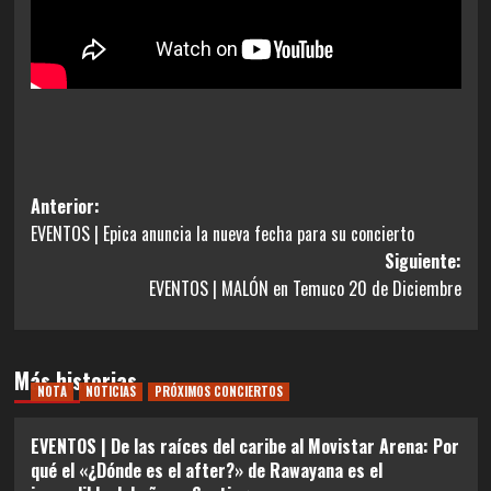
Navegación
Anterior:
EVENTOS | Epica anuncia la nueva fecha para su concierto
de
Siguiente:
entradas
EVENTOS | MALÓN en Temuco 20 de Diciembre
Más historias
NOTA
NOTICIAS
PRÓXIMOS CONCIERTOS
EVENTOS | De las raíces del caribe al Movistar Arena: Por
qué el «¿Dónde es el after?» de Rawayana es el