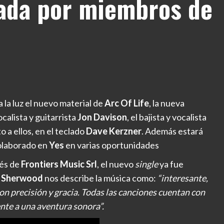
ada por miembros de
 la luz el nuevo material de
Arc Of Life
, la nueva
ocalista y guitarrista
Jon Davison
, el bajista y vocalista
nto a ellos, en el teclado
Dave Kerzner
. Además estará
olaborado en
Yes
en varias oportunidades
vés de
Frontiers Music Srl
, el nuevo
single
ya fue
lly Sherwood
nos describe la música como:
“interesante,
on precisión y gracia. Todas las canciones cuentan con
nte a una aventura sonora”.