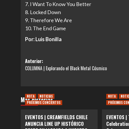
7. I Want To Know You Better
8. Locked Down
9. Therefore We Are
10. The End Game
Por: Luis Bonilla
Navegación
Anterior:
COLUMNA | Explorando el Black Metal Cósmico
de
entradas
NOTA
NOTICIAS
NOTA
NOTI
Más historias
PRÓXIMOS CONCIERTOS
PRÓXIMOS CO
EVENTOS | CREAMFIELDS CHILE
EVENTOS |
ANUNCIA LINE UP HISTÓRICO
Celebratio