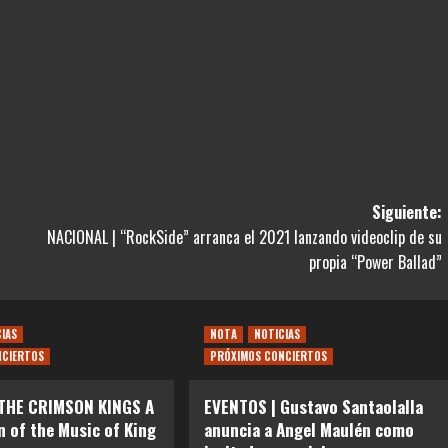
Siguiente:
NACIONAL | “RockSide” arranca el 2021 lanzando videoclip de su
propia “Power Ballad”
CIAS
NOTA
NOTICIAS
NCIERTOS
PRÓXIMOS CONCIERTOS
 THE CRIMSON KINGS A
EVENTOS | Gustavo Santaolalla
n of the Music of King
anuncia a Angel Maulén como