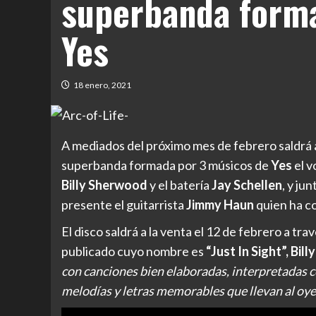
superbanda form
Yes
18 enero, 2021
A mediados del próximo mes de febrero saldrá a
superbanda formada por 3 músicos de
Yes
el v
Billy Sherwood
y el batería
Jay Schellen
, y ju
presente el guitarrista
Jimmy Haun
quien ha c
El disco saldrá a la venta el 12 de febrero a tra
publicado cuyo nombre es
“Just In Sight”, Bi
con canciones bien elaboradas, interpretadas c
melodías y letras memorables que llevan al oye