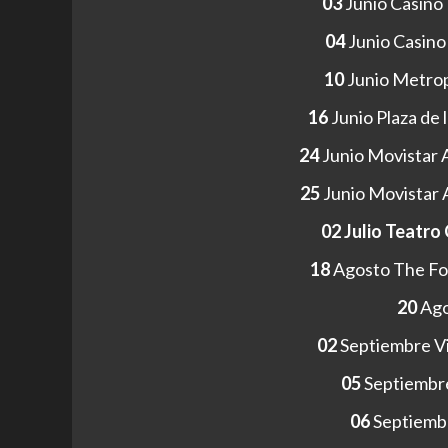
03
Junio Casin
04
Junio Casin
10
Junio Metrop
16
Junio Plaza de
24
Junio Movistar 
25
Junio Movistar 
02 Julio Teatro
18
Agosto The Fo
20
Ago
02
Septiembre V
05
Septiembre
06
Septiembr