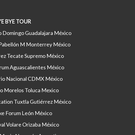
E BYE TOUR
do Domingo Guadalajara México
Pabellón M Monterrey México
rez Tecate Supremo México
rum Aguascalientes México
rio Nacional CDMX México
o Morelos Toluca Mexico
ation Tuxtla Gutiérrez México
ke Forum León México
al Volare Orizaba México