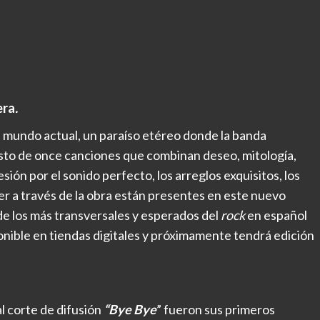
era
.
l mundo actual, un paraíso etéreo donde la banda
esto de once canciones que combinan deseo, mitología,
sión por el sonido perfecto, los arreglos exquisitos, los
der a través de la obra están presentes en este nuevo
 de los más transversales y esperados del
rock
en español
ponible en tiendas digitales y próximamente tendrá edición
al corte de difusión
“Bye Bye
” fueron sus primeros