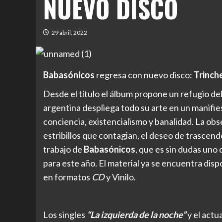
NUEVO DISCO
29 abril, 2022
Babasónicos
regresa con nuevo disco:
Trinch
Desde el título el álbum propone un refugio de
argentina despliega todo su arte en un manifi
conciencia, existencialismo y banalidad. La obse
estribillos que contagian, el deseo de trascen
trabajo de
Babasónicos
, que es sin dudas uno
para este año. El material ya se encuentra dis
en formatos
CD
y Vinilo.
Los singles
“La izquierda de la noche”
y el actu