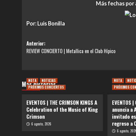
Más fechas por
Por: Luis Bonilla
Navegación
Anterior:
REVIEW CONCIERTO | Metallica en el Club Hípico
de
entradas
NOTA
NOTICIAS
NOTA
NOTI
Más historias
PRÓXIMOS CONCIERTOS
PRÓXIMOS CO
EVENTOS | THE CRIMSON KINGS A
EVENTOS | 
Celebration of the Music of King
anuncia a 
Crimson
invitado e
regreso a 
6 agosto, 2026
6 agosto, 202