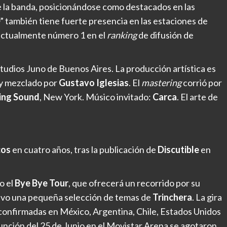
de la banda, posicionándose como destacados en las
” también tiene fuerte presencia en las estaciones de
á actualmente número 1 en el
ranking
de difusión de
tudios Juno de Buenos Aires. La producción artística es
 y mezclado por
Gustavo Iglesias
. El
mastering
corrió por
ling Sound
, New York. Músico invitado:
Carca
. El arte de
cos
en cuatro años, tras la publicación de
Discutible
en
o el
Bye Bye Tour
, que ofrecerá un recorrido por su
n vivo una pequeña selección de temas de
Trinchera
. La gira
confirmadas en México, Argentina, Chile, Estados Unidos
función del 25 de Junio en el Movistar Arena se agotaron