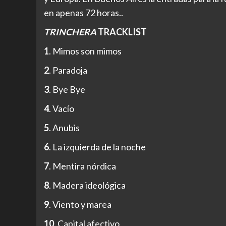
en apenas 72 horas..
TRINCHERA
TRACKLIST
1
. Mimos son mimos
2
. Paradoja
3
. Bye Bye
4
. Vacío
5
. Anubis
6
.
La izquierda de la noche
7
.
Mentira nórdica
8
. Madera ideológica
9
. Viento y marea
10
. Capital afectivo