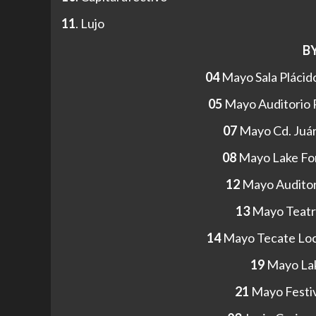
11
.
Lujo
BY
04
Mayo Sala Pláci
05
Mayo Auditorio 
07
Mayo Cd. Juá
08
Mayo Lake Fo
12
Mayo Audito
13
Mayo Teatr
14
Mayo Tecate Loc
19
Mayo La
21
Mayo Festiv