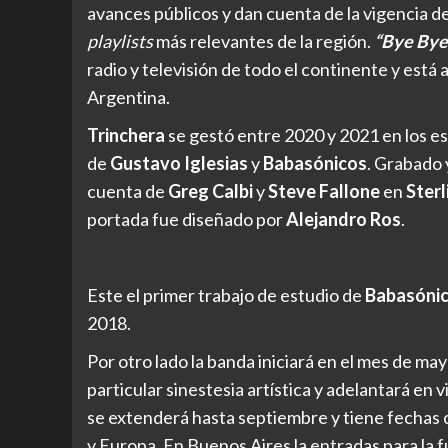
avances públicos y dan cuenta de la vigencia 
playlists
más relevantes de la región.
“Bye Bye
radio y televisión de todo el continente y est
Argentina.
Trinchera
se gestó entre 2020 y 2021 en los es
de
Gustavo Iglesias
y
Babasónicos
. Grabado
cuenta de
Greg Calbi
y
Steve Fallone
en
Ster
portada fue diseñado por
Alejandro Ros
.
Este el primer trabajo de estudio de
Babasóni
2018.
Por otro lado la banda iniciará en el mes de may
particular sinestesia artística y adelantará e
se extenderá hasta septiembre y tiene fechas 
y Europa. En Buenos Aires la entradas para la 