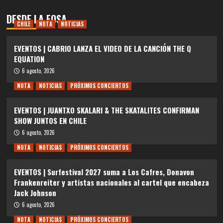
DESDE LA FOSA
CHILE
NOTA
NOTICIAS
EVENTOS | CABRIO LANZA EL VIDEO DE LA CANCIÓN THE Q
EQUATION
6 agosto, 2026
NOTA
NOTICIAS
PRÓXIMOS CONCIERTOS
EVENTOS | JUANTXO SKALARI & THE SKATALITES CONFIRMAN
SHOW JUNTOS EN CHILE
6 agosto, 2026
NOTA
NOTICIAS
PRÓXIMOS CONCIERTOS
EVENTOS | Surfestival 2027 suma a Los Cafres, Donavon
Frankenreiter y artistas nacionales al cartel que encabeza
Jack Johnson
6 agosto, 2026
NOTA
NOTICIAS
PRÓXIMOS CONCIERTOS