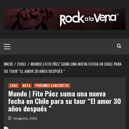
Saltar
al
contenido
Menú
principal
INICIO
CHILE
MUNDO | FITO PÁEZ SUMA UNA NUEVA FECHA EN CHILE PARA
SU TOUR “EL AMOR 30 AÑOS DESPUÉS ”
CHILE
NOTA
PRÓXIMOS CONCIERTOS
Mundo | Fito Páez suma una nueva
fecha en Chile para su tour “El amor 30
años después ”
16 agosto, 2022