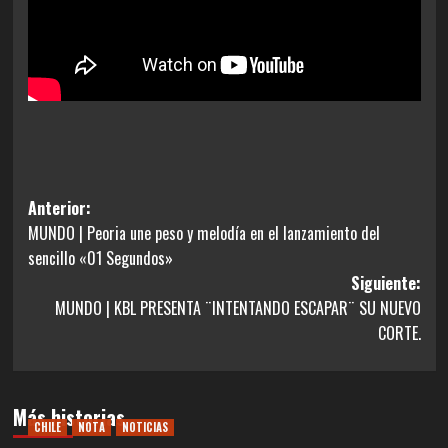
Navegación
Anterior:
MUNDO | Peoria une peso y melodía en el lanzamiento del
de
sencillo «01 Segundos»
entradas
Siguiente:
MUNDO | KBL PRESENTA ¨INTENTANDO ESCAPAR¨ SU NUEVO
CORTE.
Más historias
CHILE
NOTA
NOTICIAS