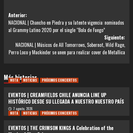
Navegación
Anterior:
NACIONAL | Chancho en Piedra y su latente vigencia: nominados
de
al Grammy Latino 2020 por el single “Bola de Fuego”
entradas
Siguiente:
NACIONAL | Músicos de All Tomorrows, Sobernot, Wild Rage,
Perro Loco y Mackinder se unen para realizar cover de Metallica
Más historias
NOTA
NOTICIAS
PRÓXIMOS CONCIERTOS
EVENTOS | CREAMFIELDS CHILE ANUNCIA LINE UP
HISTÓRICO DESDE SU LLEGADA A NUESTRO NUESTRO PAÍS
7 agosto, 2026
NOTA
NOTICIAS
PRÓXIMOS CONCIERTOS
EVENTOS | THE CRIMSON KINGS A Celebration of the