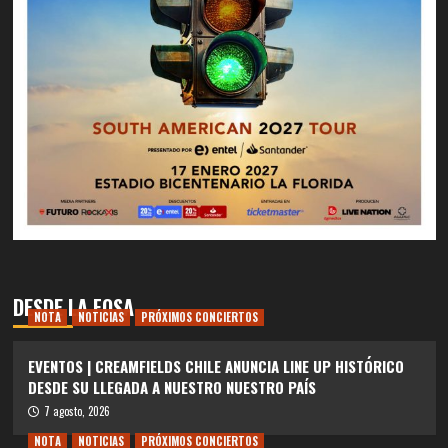
DESDE LA FOSA
NOTA
NOTICIAS
PRÓXIMOS CONCIERTOS
EVENTOS | CREAMFIELDS CHILE ANUNCIA LINE UP HISTÓRICO
DESDE SU LLEGADA A NUESTRO NUESTRO PAÍS
7 agosto, 2026
NOTA
NOTICIAS
PRÓXIMOS CONCIERTOS