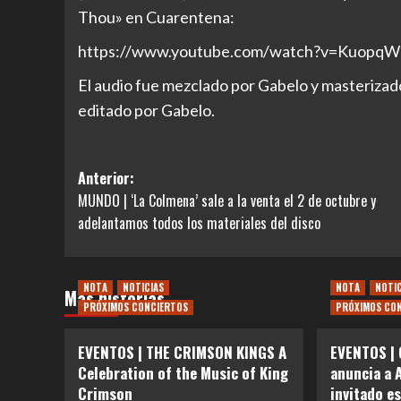
Thou» en Cuarentena:
https://www.youtube.com/watch?v=Kuop
El audio fue mezclado por Gabelo y masterizado
editado por Gabelo.
Navegación
Anterior:
MUNDO | ‘La Colmena’ sale a la venta el 2 de octubre y
de
adelantamos todos los materiales del disco
entradas
NOTA
NOTICIAS
NOTA
NOTI
Más historias
PRÓXIMOS CONCIERTOS
PRÓXIMOS CO
EVENTOS | THE CRIMSON KINGS A
EVENTOS | 
Celebration of the Music of King
anuncia a 
Crimson
invitado e