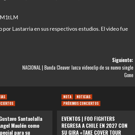
qWM1tLM
 por Lastarria en sus respectivos estudios. El video fue
Siguiente:
NACIONAL | Banda Cleaver lanza videoclip de su nuevo single
Gone
CIAS
NOTA
NOTICIAS
NCIERTOS
PRÓXIMOS CONCIERTOS
Gustavo Santaolalla
EVENTOS | FOO FIGHTERS
Angel Maulén como
REGRESA A CHILE EN 2027 CON
special para su
SU GIRA «TAKE COVER TOUR