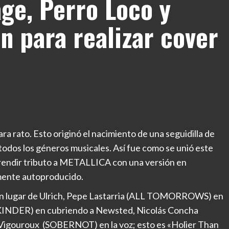
ge, Perro Loco y
n para realizar cover
ra rato. Esto originó el nacimiento de una seguidilla de
todos los géneros musicales. Así fue como se unió este
 rendir tributo a METALLICA con una versión en
mente autoproducido.
n lugar de Ulrich, Pepe Lastarria (ALL TOMORROWS) en
CKINDER) en cubriendo a Newsted, Nicolás Concha
gouroux (SOBERNOT) en la voz; esto es «Holier Than