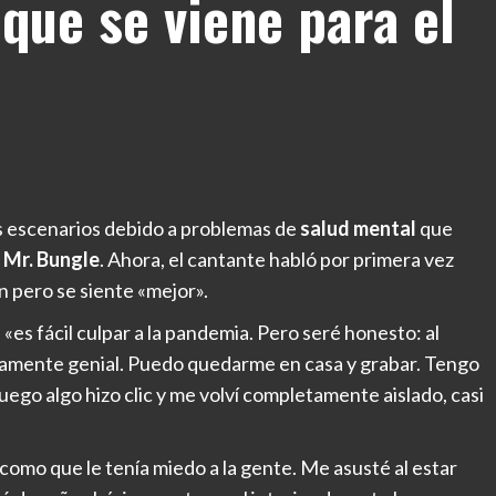
 que se viene para el
os escenarios debido a problemas de
salud mental
que
y
Mr. Bungle
. Ahora, el cantante habló por primera vez
 pero se siente «mejor».
«es fácil culpar a la pandemia. Pero seré honesto: al
damente genial. Puedo quedarme en casa y grabar. Tengo
 luego algo hizo clic y me volví completamente aislado, casi
 como que le tenía miedo a la gente. Me asusté al estar