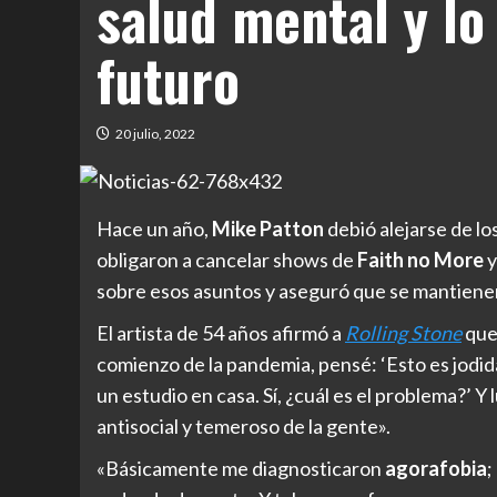
salud mental y lo
futuro
20 julio, 2022
Hace un año,
Mike Patton
debió alejarse de l
obligaron a cancelar shows de
Faith no More
sobre esos asuntos y aseguró que se mantienen
El artista de 54 años afirmó a
Rolling Stone
que 
comienzo de la pandemia, pensé: ‘Esto es jodi
un estudio en casa. Sí, ¿cuál es el problema?’ Y
antisocial y temeroso de la gente».
«Básicamente me diagnosticaron
agorafobia
;