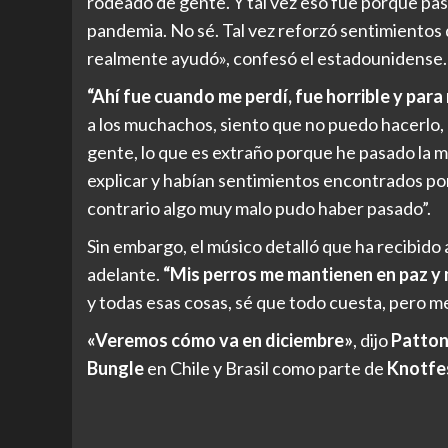
rodeado de gente. Y tal vez eso fue porque pas
pandemia. No sé. Tal vez reforzó sentimientos 
realmente ayudó», confesó el estadounidense.
“Ahí fue cuando me perdí, fue horrible y para
a los muchachos, siento que no puedo hacerlo, m
gente, lo que es extraño porque he pasado la 
explicar y habían sentimientos encontrados por
contrario algo muy malo pudo haber pasado”.
Sin embargo, el músico detalló que ha recibido 
adelante.
“Mis perros me mantienen en paz y m
y todas esas cosas, sé que todo cuesta, pero m
«Veremos cómo va en diciembre»
, dijo
Patto
Bungle
en Chile y Brasil como parte de
Knotfe