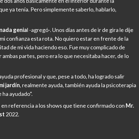
é dos años básicamente en el interior durante la
que ya tenía. Pero simplemente saberlo, hablarlo,
 nada genia
l -agregó-. Unos días antes de ir de gira le dije
i confianza esta rota. No quiero estar en frente de la
mitad de mi vida haciendo eso. Fue muy complicado de
 ambas partes, pero era lo que necesitaba hacer, de lo
ayuda profesional y que, pese a todo, ha logrado salir
i jardín
, realmente ayuda, también ayuda la psicoterapia
e ha ayudado”.
n
en referencia a los shows que tiene confirmado con
Mr.
st
2022.