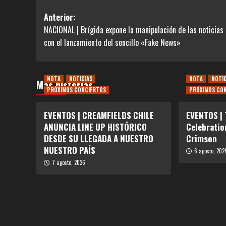
Navegación
Anterior:
NACIONAL | Brígida expone la manipulación de las noticias 
de
con el lanzamiento del sencillo «Fake News»
entradas
NOTA
NOTICIAS
NOTA
NOTI
Más historias
PRÓXIMOS CONCIERTOS
PRÓXIMOS CO
EVENTOS | CREAMFIELDS CHILE
EVENTOS |
ANUNCIA LINE UP HISTÓRICO
Celebratio
DESDE SU LLEGADA A NUESTRO
Crimson
NUESTRO PAÍS
6 agosto, 202
7 agosto, 2026