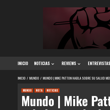
Saltar
al
contenido
INICIO
NOTICIAS
REVIEWS
ENTREVISTA
INICIO
MUNDO
MUNDO | MIKE PATTON HABLA SOBRE SU SALUD MEN
MUNDO
NOTA
NOTICIAS
Mundo | Mike Pat