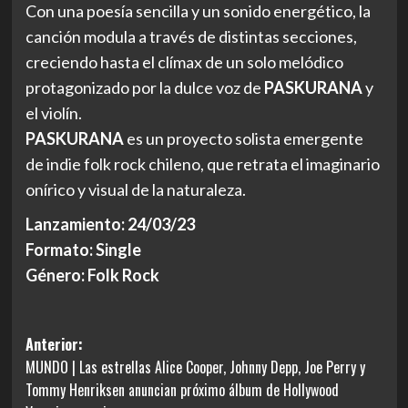
Con una poesía sencilla y un sonido energético, la
canción modula a través de distintas secciones,
creciendo hasta el clímax de un solo melódico
protagonizado por la dulce voz de
PASKURANA
y
el violín.
PASKURANA
es un proyecto solista emergente
de indie folk rock chileno, que retrata el imaginario
onírico y visual de la naturaleza.
Lanzamiento: 24/03/23
Formato: Single
Género: Folk Rock
Navegación
Anterior:
MUNDO | Las estrellas Alice Cooper, Johnny Depp, Joe Perry y
de
Tommy Henriksen anuncian próximo álbum de Hollywood
entradas