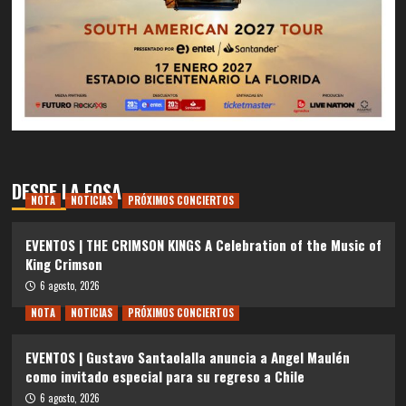
DESDE LA FOSA
NOTA
NOTICIAS
PRÓXIMOS CONCIERTOS
EVENTOS | THE CRIMSON KINGS A Celebration of the Music of
King Crimson
6 agosto, 2026
NOTA
NOTICIAS
PRÓXIMOS CONCIERTOS
EVENTOS | Gustavo Santaolalla anuncia a Angel Maulén
como invitado especial para su regreso a Chile
6 agosto, 2026