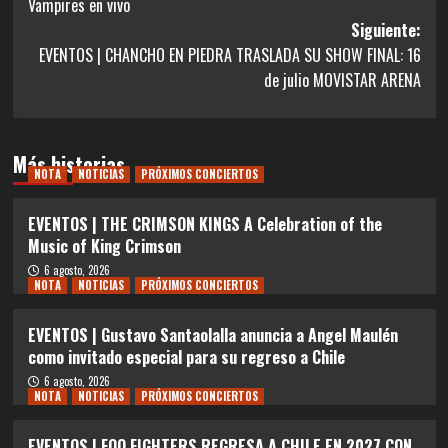
Vampires en vivo
Siguiente:
EVENTOS | CHANCHO EN PIEDRA TRASLADA SU SHOW FINAL: 16
de julio MOVISTAR ARENA
Más historias
NOTA
NOTICIAS
PRÓXIMOS CONCIERTOS
EVENTOS | THE CRIMSON KINGS A Celebration of the
Music of King Crimson
6 agosto, 2026
NOTA
NOTICIAS
PRÓXIMOS CONCIERTOS
EVENTOS | Gustavo Santaolalla anuncia a Angel Maulén
como invitado especial para su regreso a Chile
6 agosto, 2026
NOTA
NOTICIAS
PRÓXIMOS CONCIERTOS
EVENTOS | FOO FIGHTERS REGRESA A CHILE EN 2027 CON