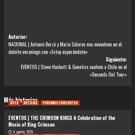
Navegación
Anterior:
NACIONAL | Antonio Berzá y María Colores nos envuelven en el
de
deleite veraniego con «Estoy esperándote»
entradas
Siguiente:
EVENTOS | Steve Hackett & Genetics vuelven a Chile en el
«Seconds Out Tour»
Más historias
NOTA
NOTICIAS
PRÓXIMOS CONCIERTOS
EVENTOS | THE CRIMSON KINGS A Celebration of the
Music of King Crimson
6 agosto, 2026