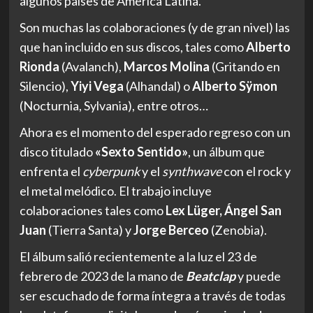
algunos países de América Latina.
Son muchas las colaboraciones (y de gran nivel) las
que han incluido en sus discos, tales como
Alberto
Rionda
(Avalanch),
Marcos Molina
(Gritando en
Silencio),
Yiyi Vega
(Alhandal) o
Alberto Sÿmon
(Nocturnia, Sylvania), entre otros…
Ahora es el momento del esperado regreso con un
disco titulado
«Sexto Sentido»
, un álbum que
enfrenta el
cyberpunk
y el
synthwave
con el rock y
el metal melódico. El trabajo incluye
colaboraciones tales como
Lex Lüger, Ángel San
Juan
(Tierra Santa) y
Jorge Berceo
(Zenobia).
El álbum salió recientemente a la luz el 23 de
febrero de 2023 de la mano de
Beatclap
y puede
ser escuchado de forma íntegra a través de todas