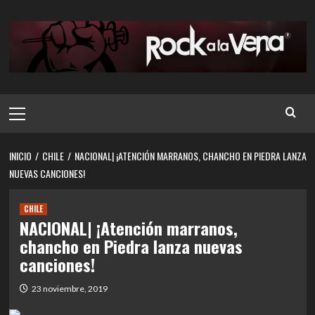
Saltar
al
contenido
Menú
principal
INICIO
CHILE
NACIONAL| ¡ATENCIÓN MARRANOS, CHANCHO EN PIEDRA LANZA
NUEVAS CANCIONES!
CHILE
NACIONAL| ¡Atención marranos,
chancho en Piedra lanza nuevas
canciones!
23 noviembre, 2019