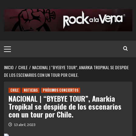
Saltar
al
contenido
Menú
principal
INICIO
CHILE
NACIONAL | “BYEBYE TOUR”, ANARKIA TROPIKAL SE DESPIDE
DE LOS ESCENARIOS CON UN TOUR POR CHILE.
CHILE
NOTICIAS
PRÓXIMOS CONCIERTOS
NACIONAL | “BYEBYE TOUR”, Anarkia
Tropikal se despide de los escenarios
con un tour por Chile.
13 abril, 2023