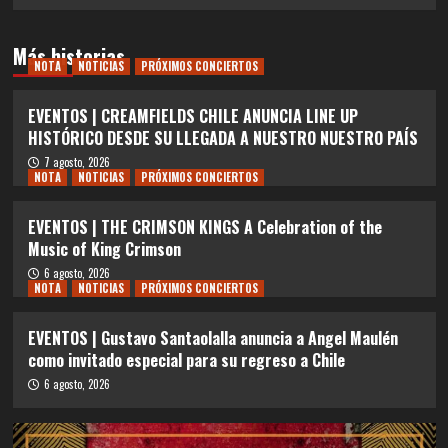
Más historias
NOTA
NOTICIAS
PRÓXIMOS CONCIERTOS
EVENTOS | CREAMFIELDS CHILE ANUNCIA LINE UP
HISTÓRICO DESDE SU LLEGADA A NUESTRO NUESTRO PAÍS
7 agosto, 2026
NOTA
NOTICIAS
PRÓXIMOS CONCIERTOS
EVENTOS | THE CRIMSON KINGS A Celebration of the
Music of King Crimson
6 agosto, 2026
NOTA
NOTICIAS
PRÓXIMOS CONCIERTOS
EVENTOS | Gustavo Santaolalla anuncia a Angel Maulén
como invitado especial para su regreso a Chile
6 agosto, 2026