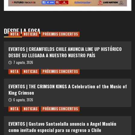
DESDE LA FOSA
NOTA
NOTICIAS
PRÓXIMOS CONCIERTOS
EVENTOS | CREAMFIELDS CHILE ANUNCIA LINE UP HISTÓRICO
DESDE SU LLEGADA A NUESTRO NUESTRO PAÍS
7 agosto, 2026
NOTA
NOTICIAS
PRÓXIMOS CONCIERTOS
EVENTOS | THE CRIMSON KINGS A Celebration of the Music of
King Crimson
6 agosto, 2026
NOTA
NOTICIAS
PRÓXIMOS CONCIERTOS
EVENTOS | Gustavo Santaolalla anuncia a Angel Maulén
como invitado especial para su regreso a Chile