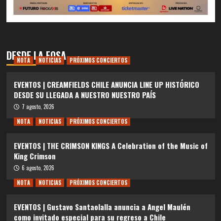
DESDE LA FOSA
NOTA
NOTICIAS
PRÓXIMOS CONCIERTOS
EVENTOS | CREAMFIELDS CHILE ANUNCIA LINE UP HISTÓRICO
DESDE SU LLEGADA A NUESTRO NUESTRO PAÍS
7 agosto, 2026
NOTA
NOTICIAS
PRÓXIMOS CONCIERTOS
EVENTOS | THE CRIMSON KINGS A Celebration of the Music of
King Crimson
6 agosto, 2026
NOTA
NOTICIAS
PRÓXIMOS CONCIERTOS
EVENTOS | Gustavo Santaolalla anuncia a Angel Maulén
como invitado especial para su regreso a Chile