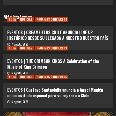
Más historias
NOTA
NOTICIAS
PRÓXIMOS CONCIERTOS
EVENTOS | CREAMFIELDS CHILE ANUNCIA LINE UP
HISTÓRICO DESDE SU LLEGADA A NUESTRO NUESTRO PAÍS
7 agosto, 2026
NOTA
NOTICIAS
PRÓXIMOS CONCIERTOS
EVENTOS | THE CRIMSON KINGS A Celebration of the
Music of King Crimson
6 agosto, 2026
NOTA
NOTICIAS
PRÓXIMOS CONCIERTOS
EVENTOS | Gustavo Santaolalla anuncia a Angel Maulén
como invitado especial para su regreso a Chile
6 agosto, 2026