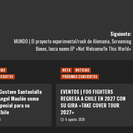
Siguiente:
MUNDO | El proyecto experimental/rock de Alemania, Screaming
Bones, lanza nuevo EP «Not Welcome/In This World»
CIAS
NOTA
NOTICIAS
NCIERTOS
PRÓXIMOS CONCIERTOS
Gustavo Santaolalla
EVENTOS | FOO FIGHTERS
Angel Maulén como
REGRESA A CHILE EN 2027 CON
special para su
SU GIRA «TAKE COVER TOUR
Chile
2027»
6
6 agosto, 2026