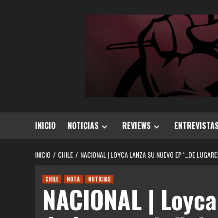
Saltar
al
contenido
INICIO
NOTICIAS
REVIEWS
ENTREVISTA
INICIO
CHILE
NACIONAL | LOYCA LANZA SU NUEVO EP ‘…DE LUGARES
CHILE
NOTA
NOTICIAS
NACIONAL | Loyca