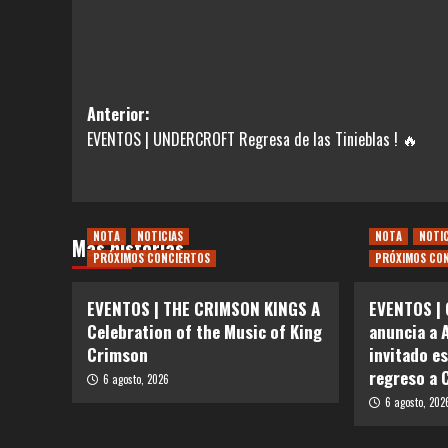
Navegación
Anterior:
EVENTOS | UNDERCROFT Regresa de las Tinieblas ! 🔥
de
entradas
NOTA
NOTICIAS
NOTA
NOTI
Más historias
PRÓXIMOS CONCIERTOS
PRÓXIMOS CO
EVENTOS | THE CRIMSON KINGS A
EVENTOS | 
Celebration of the Music of King
anuncia a 
Crimson
invitado e
regreso a 
6 agosto, 2026
6 agosto, 202