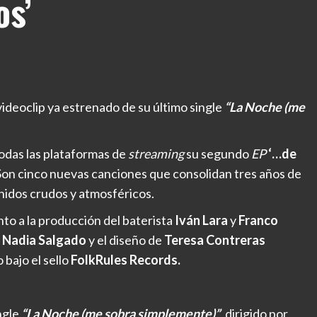
os’
ideoclip ya estrenado de su último single
“La Noche (me
 todas las plataformas de
streaming
su segundo
EP
‘…de
 Son cinco nuevas canciones que consolidan tres años de
nidos crudos y atmosféricos.
nto a la producción del baterista
Iván Lara
y
Franco
e
Nadia Salgado
y el diseño de
Teresa Contreras
 bajo el sello
FolkRules Records.
ngle
“La Noche (me sobra simplemente)”
, dirigido por