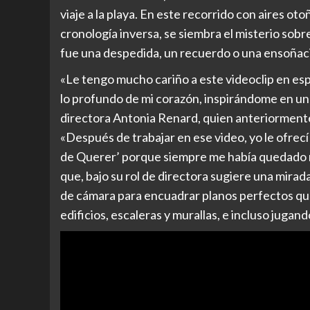
viaje a la playa. En este recorrido con aires ot
cronología inversa, se siembra el misterio sobr
fue una despedida, un recuerdo o una ensoñac
«Le tengo mucho cariño a este videoclip en esp
lo profundo de mi corazón, inspirándome en un
directora Antonia Renard, quien anteriorment
«Después de trabajar en ese video, yo le ofre
de Querer’ porque siempre me había quedado re
que, bajo su rol de directora sugiere una mira
de cámara para encuadrar planos perfectos que 
edificios, escaleras y murallas, e incluso juga