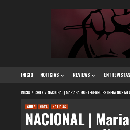
Saltar
al
contenido
INICIO
NOTICIAS
REVIEWS
ENTREVISTA
INICIO
CHILE
NACIONAL | MARIANA MONTENEGRO ESTRENA NOSTÁLG
CHILE
NOTA
NOTICIAS
NACIONAL | Mari