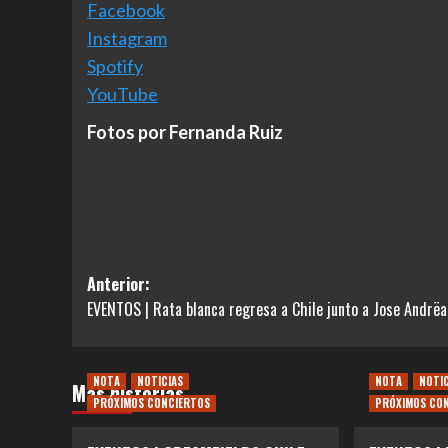
Facebook
Instagram
Spotify
YouTube
Fotos por Fernanda Ruiz
Navegación
Anterior:
EVENTOS | Rata blanca regresa a Chile junto a Jose Andrëa
de
entradas
NOTA
NOTICIAS
NOTA
NOTI
Más historias
PRÓXIMOS CONCIERTOS
PRÓXIMOS CO