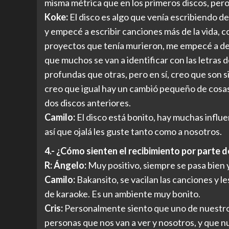
misma métrica que en los primeros discos, pero 
Koke:
El disco es algo que venía escribiendo d
y empecé a escribir canciones más de la vida, co
proyectos que tenía murieron, me empecé a dep
que muchos se van a identificar con las letras 
profundas que otras, pero en sí, creo que son s
creo que igual hay un cambió pequeño de cosas
dos discos anteriores.
Camilo:
El disco está bonito, hay muchas influ
así que ojalá les guste tanto como a nosotros.
4.- ¿Cómo sienten el recibimiento por parte d
R: Ángelo:
Muy positivo, siempre se pasa bien y
Camilo:
Bakansito, se vacilan las canciones y l
de karaoke. Es un ambiente muy bonito.
Cris:
Personalmente siento que uno de nuestros 
personas que nos van a ver y nosotros, y que n