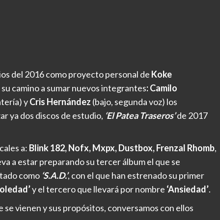
pios del 2016 como proyecto personal de
Koke
do su camino a sumar nuevos integrantes
: Camilo
tería) y
Cris Hernández
(bajo, segunda voz) los
ar ya dos discos de estudio,
‘El Patea Traseros’
de 2017
cales a:
Blink 182, Nofx, Mxpx, Dustbox, Frenzal Rhomb
,
eva a estar preparando su tercer álbum el que se
tado como
‘S.A.D.’
, con el que han estrenado su primer
Soledad’
y el tercero que llevará por nombre
‘Ansiedad’
.
e se vienen y sus propósitos, conversamos con ellos