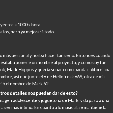
oyectos a 1000 x hora.
ratos, pero ya mejorará todo.
to más personal y no iba hacer tan serio. Entonces cuando
cesitaba ponerle un nombre al proyecto, y como soy fan
Blink, Mark Hoppus y quería sonar como banda californiana
ombre, así que junte el 6 de Hellofreak 669, otra de mis
nació el nombre de Mark 62.
otros detalles nos pueden dar de esto?
a imagen adolescente y juguetona de Mark, y da paso a una
 ser más íntimo. En cuanto a lo musical, se mantiene la