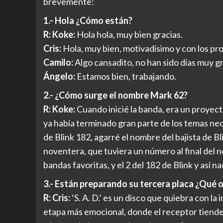
brevemente:
1.- Hola ¿Cómo están?
R: Koke:
Hola hola, muy bien gracias.
Cris:
Hola, muy bien, motivadísimo y con los pr
Camilo:
Algo cansadito, no han sido días muy g
Ángelo:
Estamos bien, trabajando.
2.- ¿Cómo surge el nombre Mark 62?
R:
Koke:
Cuando inicié la banda, era un proyec
ya había terminado gran parte de los temas ne
de Blink 182, agarré el nombre del bajista de 
noventera, que tuviera un número al final del n
bandas favoritas, y el 2 del 182 de Blink y así 
3.- Están preparando su tercera placa ¿Qué 
R: Cris:
‘S. A. D.’ es un disco que quiebra con l
etapa más emocional, donde el receptor tiende a