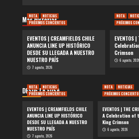
NOTA
NOTICIAS
NOTA
NOTI
Más historias
PRÓXIMOS CONCIERTOS
PRÓXIMOS CO
EVENTOS | CREAMFIELDS CHILE
EVENTOS |
ANUNCIA LINE UP HISTÓRICO
Celebratio
DESDE SU LLEGADA A NUESTRO
Crimson
NUESTRO PAÍS
6 agosto, 202
7 agosto, 2026
NOTA
NOTICIAS
NOTA
NOTICIAS
DESDE LA FOSA
PRÓXIMOS CONCIERTOS
PRÓXIMOS CONCIERTO
EVENTOS | CREAMFIELDS CHILE
EVENTOS | THE CR
ANUNCIA LINE UP HISTÓRICO
A Celebration of 
DESDE SU LLEGADA A NUESTRO
King Crimson
NUESTRO PAÍS
6 agosto, 2026
7 agosto, 2026