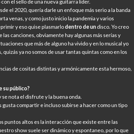
con el sello de una nueva guitarra líder.
esde el 2020, quería darle un enfoque más serio a la banda
rta venas, y como justo inicio la pandemia y varios
rimir y eso quise plasmarlo
dentro de un
disco. Yo creo
de las canciones, obviamente hay algunas más serías y
ituaciones que más de alguno ha vivido y en lo musical yo
, quizás ya no somos de usar tantas quintas como en los
encias de cositas distintas y armónicamente esta hermoso,
e su público?
 se nota el disfrute y la buena onda.
es gusta compartir e incluso subirse a hacer como un tipo
puntos altos es la interacción que existe entre las
uestro show suele ser dinámico y espontaneo, por lo que