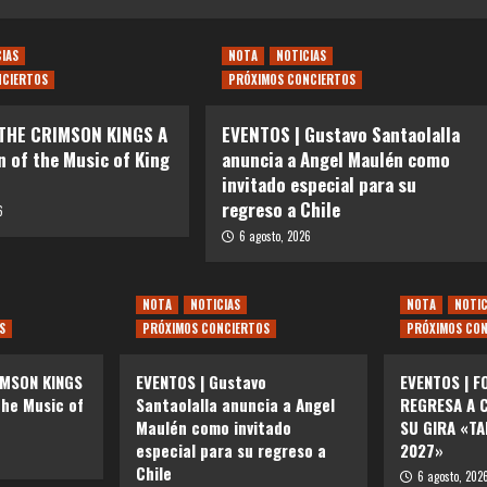
CIAS
NOTA
NOTICIAS
NCIERTOS
PRÓXIMOS CONCIERTOS
 THE CRIMSON KINGS A
EVENTOS | Gustavo Santaolalla
n of the Music of King
anuncia a Angel Maulén como
invitado especial para su
regreso a Chile
6
6 agosto, 2026
NOTA
NOTICIAS
NOTA
NOTIC
S
PRÓXIMOS CONCIERTOS
PRÓXIMOS CON
IMSON KINGS
EVENTOS | Gustavo
EVENTOS | F
the Music of
Santaolalla anuncia a Angel
REGRESA A C
Maulén como invitado
SU GIRA «T
especial para su regreso a
2027»
Chile
6 agosto, 202