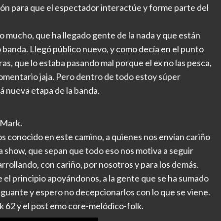
ón para que el espectador interactúe y forme parte del
o mucho, que ha llegado gente de la nada y que están
banda. Llegó público nuevo, y como decía en el punto
tras, que lo estaba pasando mal porque el ex no las pesca,
mentario jaja. Pero dentro de todo estoy súper
á nueva etapa de la banda.
 Mark.
os conocido en este camino, a quienes nos envían cariño
a show, que sepan que todo eso nos motiva a seguir
rollando, con cariño, por nosotros y para los demás.
e el principio apoyándonos, a la gente que se ha sumado
aguante y espero no decepcionarlos con lo que se viene.
rk 62 y el post emo core-melódico-folk.