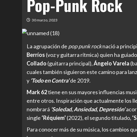
Pop-Punk Rock
30 marzo, 2023
La agrupación de
pop punk rock
nació a princi
Berríos
(voz y guitarra rítmica) quien ha guia
Collado
(guitarra principal),
Ángelo Varela
(ba
cuales también siguieron este camino para lanz
y
‘Todo en Contra’
de 2019.
Mark 62
tiene en sus mayores influencias musi
entre otros. Inspiración que actualmente los ll
nombrará
‘Soledad, Ansiedad, Depresión’
acor
single
‘Réquiem’
(2022), el segundo titulado,
‘
Para conocer más de su música, los cambios qu