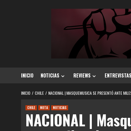
Saltar
al
contenido
INICIO
NOTICIAS
REVIEWS
ENTREVISTA
INICIO
CHILE
NACIONAL | MASQUEMUSICA SE PRESENTÓ ANTE MILE
CHILE
NOTA
NOTICIAS
NACIONAL | Masq