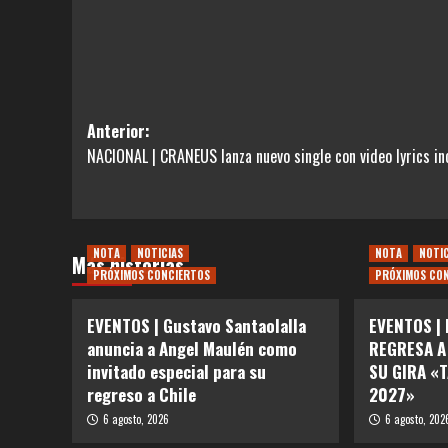
Navegación
Anterior:
NACIONAL | CRANEUS lanza nuevo single con video lyrics in
de
entradas
NOTA
NOTICIAS
NOTA
NOTI
Más historias
PRÓXIMOS CONCIERTOS
PRÓXIMOS CO
EVENTOS | Gustavo Santaolalla
EVENTOS |
anuncia a Angel Maulén como
REGRESA A
invitado especial para su
SU GIRA «
regreso a Chile
2027»
6 agosto, 2026
6 agosto, 202