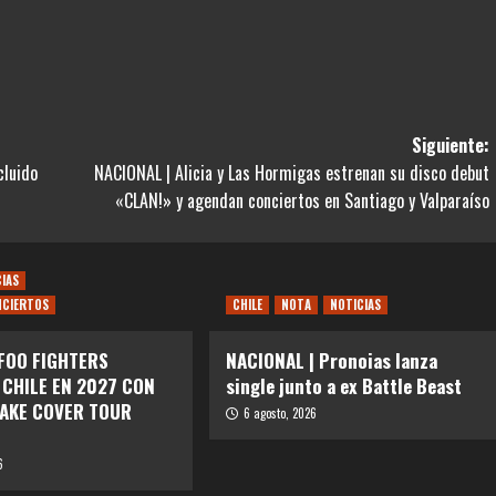
Siguiente:
cluido
NACIONAL | Alicia y Las Hormigas estrenan su disco debut
«CLAN!» y agendan conciertos en Santiago y Valparaíso
CIAS
NCIERTOS
CHILE
NOTA
NOTICIAS
 FOO FIGHTERS
NACIONAL | Pronoias lanza
 CHILE EN 2027 CON
single junto a ex Battle Beast
TAKE COVER TOUR
6 agosto, 2026
6