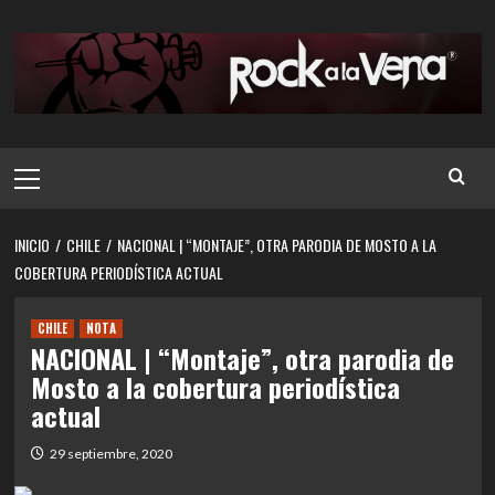
Saltar
al
contenido
Menú
principal
INICIO
CHILE
NACIONAL | “MONTAJE”, OTRA PARODIA DE MOSTO A LA
COBERTURA PERIODÍSTICA ACTUAL
CHILE
NOTA
NACIONAL | “Montaje”, otra parodia de
Mosto a la cobertura periodística
actual
29 septiembre, 2020