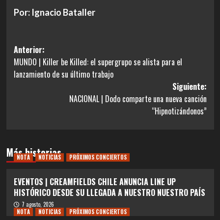
Por: Ignacio Bataller
Navegación
Anterior:
MUNDO | Killer be Killed: el supergrupo se alista para el
de
lanzamiento de su último trabajo
entradas
Siguiente:
NACIONAL | Dodo comparte una nueva canción
“Hipnotizándonos”
Más historias
NOTA
NOTICIAS
PRÓXIMOS CONCIERTOS
EVENTOS | CREAMFIELDS CHILE ANUNCIA LINE UP
HISTÓRICO DESDE SU LLEGADA A NUESTRO NUESTRO PAÍS
7 agosto, 2026
NOTA
NOTICIAS
PRÓXIMOS CONCIERTOS