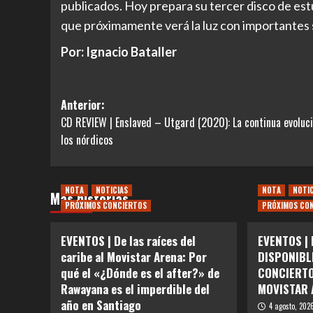
publicados. Hoy prepara su tercer disco de est
que próximamente verá la luz con importantes s
Por: Ignacio Bataller
Navegación
Anterior:
CD REVIEW | Enslaved – Utgard (2020): La continua evoluc
de
los nórdicos
entradas
NOTA
NOTICIAS
NOTA
NOTI
Más historias
PRÓXIMOS CONCIERTOS
PRÓXIMOS CO
EVENTOS | De las raíces del
EVENTOS |
caribe al Movistar Arena: Por
DISPONIBL
qué el «¿Dónde es el after?» de
CONCIERTO
Rawayana es el imperdible del
MOVISTAR 
año en Santiago
4 agosto, 202