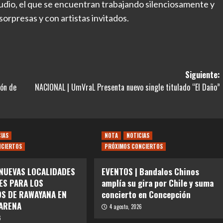
udio, el que se encuentran trabajando silenciosamente y
orpresas y con artistas invitados.
Siguiente:
ión de
NACIONAL | UmVraL Presenta nuevo single titulado “El Daño”
CIAS
NOTA
NOTICIAS
NCIERTOS
PRÓXIMOS CONCIERTOS
 NUEVAS LOCALIDADES
EVENTOS | Bandalos Chinos
ES PARA LOS
amplía su gira por Chile y suma
S DE RAWAYANA EN
concierto en Concepción
ARENA
4 agosto, 2026
6