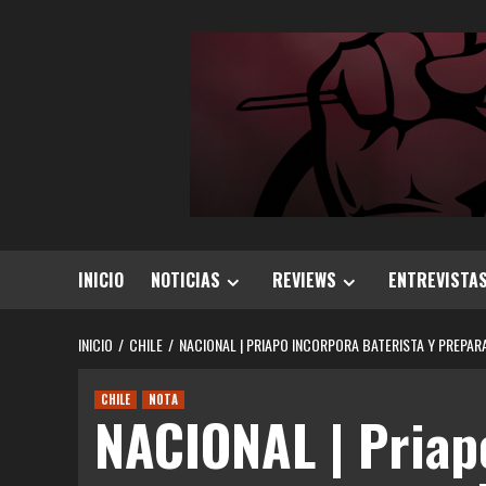
Saltar
al
contenido
INICIO
NOTICIAS
REVIEWS
ENTREVISTA
INICIO
CHILE
NACIONAL | PRIAPO INCORPORA BATERISTA Y PREPAR
CHILE
NOTA
NACIONAL | Priap