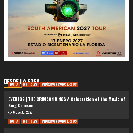
DESDE LA FOSA
NOTA
NOTICIAS
PRÓXIMOS CONCIERTOS
EVENTOS | THE CRIMSON KINGS A Celebration of the Music of
King Crimson
6 agosto, 2026
NOTA
NOTICIAS
PRÓXIMOS CONCIERTOS