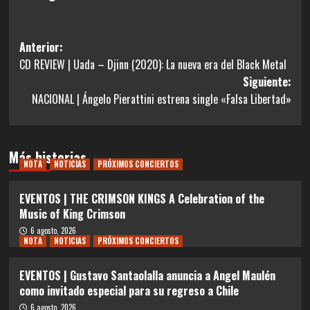
Navegación
Anterior:
CD REVIEW | Uada – Djinn (2020): La nueva era del Black Metal
de
Siguiente:
entradas
NACIONAL | Ángelo Pierattini estrena single «Falsa Libertad»
Más historias
NOTA
NOTICIAS
PRÓXIMOS CONCIERTOS
EVENTOS | THE CRIMSON KINGS A Celebration of the
Music of King Crimson
6 agosto, 2026
NOTA
NOTICIAS
PRÓXIMOS CONCIERTOS
EVENTOS | Gustavo Santaolalla anuncia a Angel Maulén
como invitado especial para su regreso a Chile
6 agosto, 2026