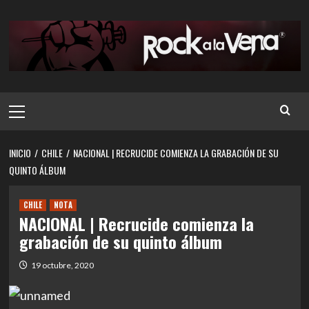
Saltar
al
contenido
Menú
principal
INICIO
CHILE
NACIONAL | RECRUCIDE COMIENZA LA GRABACIÓN DE SU
QUINTO ÁLBUM
CHILE
NOTA
NACIONAL | Recrucide comienza la
grabación de su quinto álbum
19 octubre, 2020