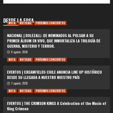
DESDE LA FOSA
NOTA
NOTICIAS
PRÓXIMOS CONCIERTOS
NACIONAL | DOLEZALL: DE NOMINADOS AL PULSAR A SU
PRIMER ÁLBUM EN VIVO, QUE INMORTALIZA LA TRILOGÍA DE
GUERRA, MISTERIO Y TERROR.
8 agosto, 2026
NOTA
NOTICIAS
PRÓXIMOS CONCIERTOS
EVENTOS | CREAMFIELDS CHILE ANUNCIA LINE UP HISTÓRICO
DESDE SU LLEGADA A NUESTRO NUESTRO PAÍS
7 agosto, 2026
NOTA
NOTICIAS
PRÓXIMOS CONCIERTOS
EVENTOS | THE CRIMSON KINGS A Celebration of the Music of
King Crimson