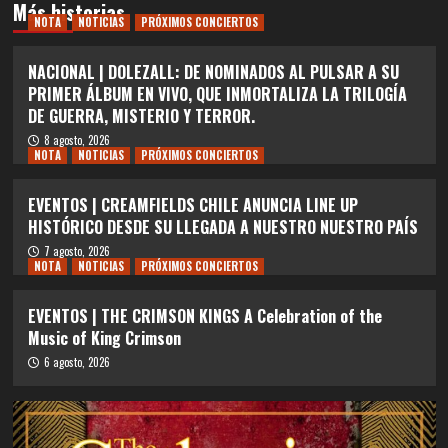
Más historias
NOTA
NOTICIAS
PRÓXIMOS CONCIERTOS
NACIONAL | DOLEZALL: DE NOMINADOS AL PULSAR A SU
PRIMER ÁLBUM EN VIVO, QUE INMORTALIZA LA TRILOGÍA
DE GUERRA, MISTERIO Y TERROR.
8 agosto, 2026
NOTA
NOTICIAS
PRÓXIMOS CONCIERTOS
EVENTOS | CREAMFIELDS CHILE ANUNCIA LINE UP
HISTÓRICO DESDE SU LLEGADA A NUESTRO NUESTRO PAÍS
7 agosto, 2026
NOTA
NOTICIAS
PRÓXIMOS CONCIERTOS
EVENTOS | THE CRIMSON KINGS A Celebration of the
Music of King Crimson
6 agosto, 2026