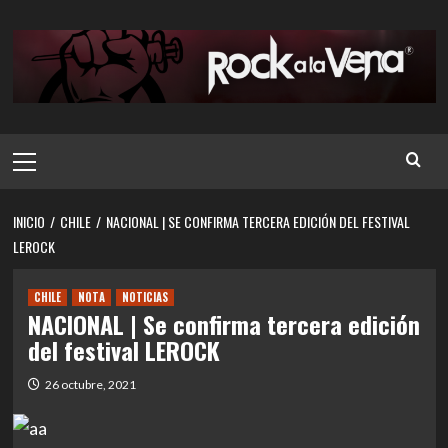
Saltar
al
contenido
Menú
principal
INICIO
CHILE
NACIONAL | SE CONFIRMA TERCERA EDICIÓN DEL FESTIVAL
LEROCK
CHILE
NOTA
NOTICIAS
NACIONAL | Se confirma tercera edición
del festival LEROCK
26 octubre, 2021