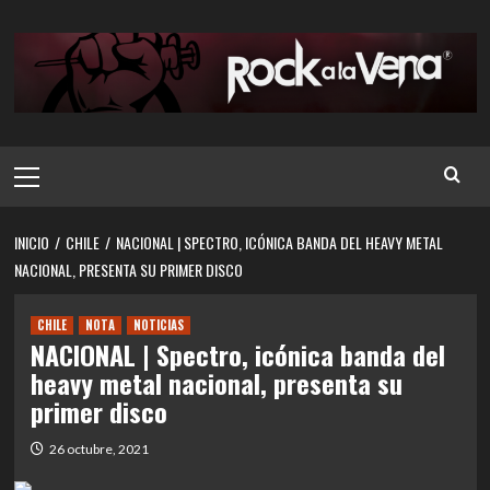
Saltar
al
contenido
Menú
principal
INICIO
CHILE
NACIONAL | SPECTRO, ICÓNICA BANDA DEL HEAVY METAL
NACIONAL, PRESENTA SU PRIMER DISCO
CHILE
NOTA
NOTICIAS
NACIONAL | Spectro, icónica banda del
heavy metal nacional, presenta su
primer disco
26 octubre, 2021