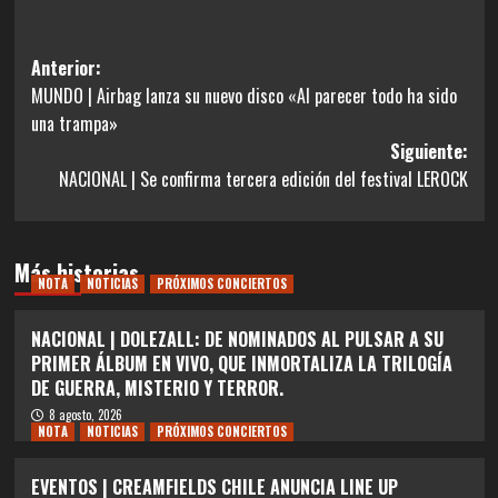
Navegación
Anterior:
MUNDO | Airbag lanza su nuevo disco «Al parecer todo ha sido
de
una trampa»
entradas
Siguiente:
NACIONAL | Se confirma tercera edición del festival LEROCK
Más historias
NOTA
NOTICIAS
PRÓXIMOS CONCIERTOS
NACIONAL | DOLEZALL: DE NOMINADOS AL PULSAR A SU
PRIMER ÁLBUM EN VIVO, QUE INMORTALIZA LA TRILOGÍA
DE GUERRA, MISTERIO Y TERROR.
8 agosto, 2026
NOTA
NOTICIAS
PRÓXIMOS CONCIERTOS
EVENTOS | CREAMFIELDS CHILE ANUNCIA LINE UP