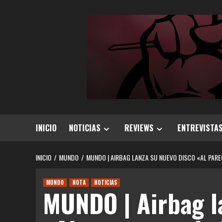
Saltar
al
contenido
INICIO
NOTICIAS
REVIEWS
ENTREVISTA
INICIO
MUNDO
MUNDO | AIRBAG LANZA SU NUEVO DISCO «AL PAR
MUNDO
NOTA
NOTICIAS
MUNDO | Airbag l