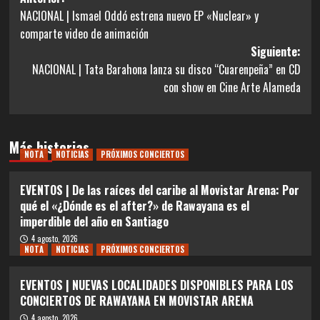
Navegación
NACIONAL | Ismael Oddó estrena nuevo EP «Nuclear» y
de
comparte video de animación
entradas
Siguiente:
NACIONAL | Tata Barahona lanza su disco “Cuarenpeña” en CD
con show en Cine Arte Alameda
Más historias
NOTA
NOTICIAS
PRÓXIMOS CONCIERTOS
EVENTOS | De las raíces del caribe al Movistar Arena: Por
qué el «¿Dónde es el after?» de Rawayana es el
imperdible del año en Santiago
4 agosto, 2026
NOTA
NOTICIAS
PRÓXIMOS CONCIERTOS
EVENTOS | NUEVAS LOCALIDADES DISPONIBLES PARA LOS
CONCIERTOS DE RAWAYANA EN MOVISTAR ARENA
4 agosto, 2026