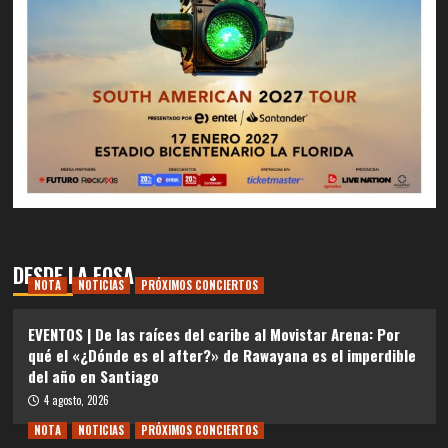
DESDE LA FOSA
NOTA
NOTICIAS
PRÓXIMOS CONCIERTOS
EVENTOS | De las raíces del caribe al Movistar Arena: Por
qué el «¿Dónde es el after?» de Rawayana es el imperdible
del año en Santiago
4 agosto, 2026
NOTA
NOTICIAS
PRÓXIMOS CONCIERTOS