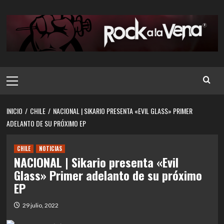
Saltar
al
contenido
Menú
principal
INICIO
CHILE
NACIONAL | SIKARIO PRESENTA «EVIL GLASS» PRIMER
ADELANTO DE SU PRÓXIMO EP
CHILE
NOTICIAS
NACIONAL | Sikario presenta «Evil
Glass» Primer adelanto de su próximo
EP
29 julio, 2022