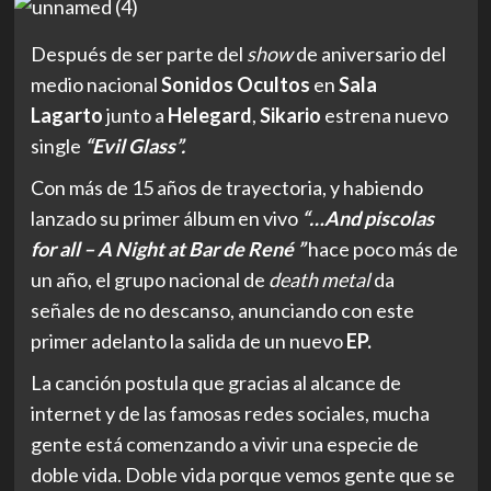
Después de ser parte del
show
de aniversario del
medio nacional
Sonidos Ocultos
en
Sala
Lagarto
junto a
Helegard
,
Sikario
estrena nuevo
single
“Evil Glass”.
Con más de 15 años de trayectoria, y habiendo
lanzado su primer álbum en vivo
“…And piscolas
for all – A Night at Bar de René ”
hace poco más de
un año, el grupo nacional de
death metal
da
señales de no descanso, anunciando con este
primer adelanto
la
salida de un nuevo
EP.
La
canción postula que gracias al alcance de
internet y de las famosas redes sociales, mucha
gente está comenzando a vivir una especie de
doble vida. Doble vida porque vemos gente que se