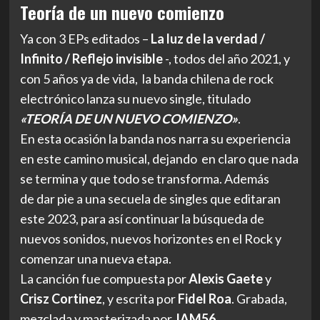
Teoría de un nuevo comienzo
Ya con 3 EPs editados –
La luz de la verdad /
Infinito / Reflejo invisible
-, todos del año 2021, y
con 5 años ya de vida, la banda chilena de rock
electrónico lanza su nuevo single, titulado
«TEORÍA DE UN NUEVO COMIENZO»
.
En esta ocasión la banda nos narra su experiencia
en este camino musical, dejando en claro que nada
se termina y que todo se transforma. Además
de dar pie a una secuela de singles que editaran
este 2023, para así continuar la búsqueda de
nuevos sonidos, nuevos horizontes en el Rock y
comenzar una nueva etapa.
La canción fue compuesta por
Alexis Gaete
y
Crisz Cortinez
, y escrita por
Fidel Roa
. Grabada,
mezclada y masterizada por
JAM56.