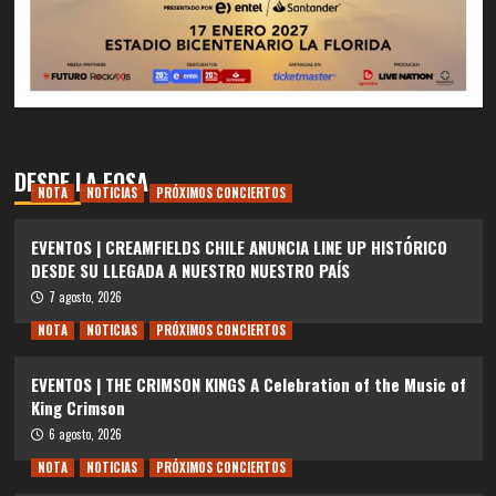
DESDE LA FOSA
NOTA
NOTICIAS
PRÓXIMOS CONCIERTOS
EVENTOS | CREAMFIELDS CHILE ANUNCIA LINE UP HISTÓRICO
DESDE SU LLEGADA A NUESTRO NUESTRO PAÍS
7 agosto, 2026
NOTA
NOTICIAS
PRÓXIMOS CONCIERTOS
EVENTOS | THE CRIMSON KINGS A Celebration of the Music of
King Crimson
6 agosto, 2026
NOTA
NOTICIAS
PRÓXIMOS CONCIERTOS