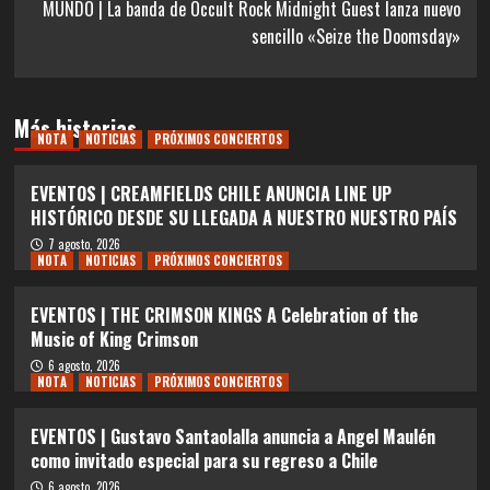
MUNDO | La banda de Occult Rock Midnight Guest lanza nuevo
sencillo «Seize the Doomsday»
Más historias
NOTA
NOTICIAS
PRÓXIMOS CONCIERTOS
EVENTOS | CREAMFIELDS CHILE ANUNCIA LINE UP
HISTÓRICO DESDE SU LLEGADA A NUESTRO NUESTRO PAÍS
7 agosto, 2026
NOTA
NOTICIAS
PRÓXIMOS CONCIERTOS
EVENTOS | THE CRIMSON KINGS A Celebration of the
Music of King Crimson
6 agosto, 2026
NOTA
NOTICIAS
PRÓXIMOS CONCIERTOS
EVENTOS | Gustavo Santaolalla anuncia a Angel Maulén
como invitado especial para su regreso a Chile
6 agosto, 2026