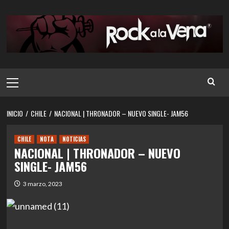
Saltar
al
contenido
Menú
principal
INICIO
CHILE
NACIONAL | THRONADOR – NUEVO SINGLE- JAM56
CHILE
NOTA
NOTICIAS
NACIONAL | THRONADOR – NUEVO
SINGLE- JAM56
3 marzo, 2023