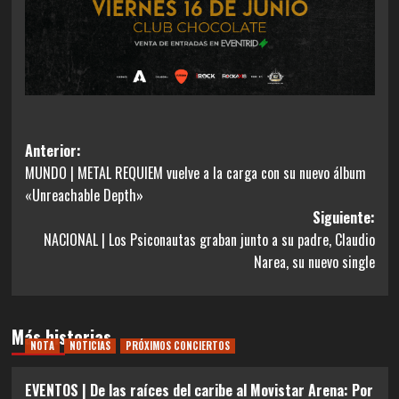
Navegación
Anterior:
MUNDO | METAL REQUIEM vuelve a la carga con su nuevo álbum
de
«Unreachable Depth»
entradas
Siguiente:
NACIONAL | Los Psiconautas graban junto a su padre, Claudio
Narea, su nuevo single
Más historias
NOTA
NOTICIAS
PRÓXIMOS CONCIERTOS
EVENTOS | De las raíces del caribe al Movistar Arena: Por