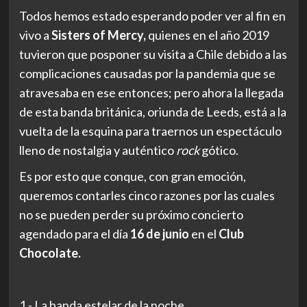
Todos hemos estado esperando poder ver al fin en
vivo a
Sisters of Mercy,
quienes en el año 2019
tuvieron que posponer su visita a Chile debido a las
complicaciones causadas por la pandemia que se
atravesaba en ese entonces; pero ahora la llegada
de esta banda británica, oriunda de Leeds, está a la
vuelta de la esquina para traernos un espectáculo
lleno de nostalgia y auténtico
rock
gótico.
Es por esto
que con
que, con
gran emoción,
queremos contarles cinco razones por las cuales
no se pueden perder su próximo concierto
agendado para el día
16 de junio
en el
Club
Chocolate.
1.- La banda estelar de la noche.