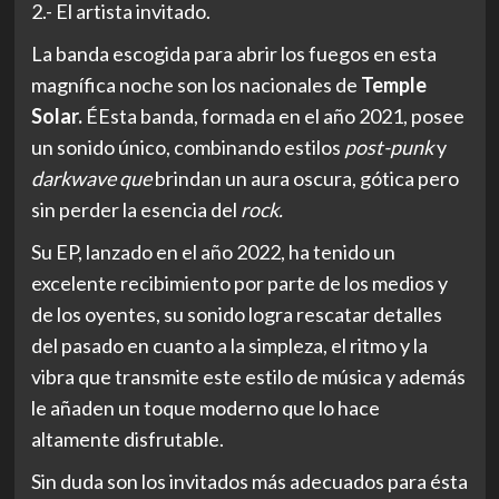
2.- El artista invitado.
La banda escogida para abrir los fuegos en esta
magnífica noche son los nacionales de
Temple
Solar.
É
E
sta banda
,
formada en el año 2021
,
posee
un sonido único, combinando estilos
post-punk
y
darkwave
que
brindan un aura oscura, gótica pero
sin perder la esencia del
rock.
Su EP
,
lanzado en el año 2022
,
ha tenido un
excelente recibimiento por parte de los medios y
de los oyentes, su sonido logra rescatar detalles
del pasado en cuanto a la simpleza, el ritmo y la
vibra que transmite este estilo de música y además
le añaden un toque moderno que lo hace
altamente disfrutable.
Sin duda son los invitados más adecuados para ésta