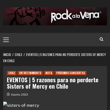
Saltar
al
contenido
Menú
principal
INICIO
CHILE
EVENTOS | 5 RAZONES PARA NO PERDERTE SISTERS OF MERCY
EN CHILE
CHILE
ENTRETENIMIENTO
NOTA
PRÓXIMOS CONCIERTOS
EVENTOS | 5 razones para no perderte
Sisters of Mercy en Chile
6 junio, 2023