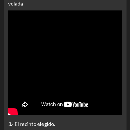
velada
3.- El recinto elegido.