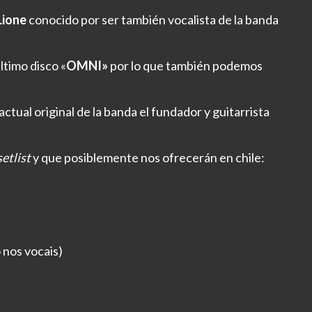
Lione
conocido por ser también vocalista de la banda
timo disco «
OMNI»
por lo que también podemos
ctual original de la banda el fundador y guitarrista
setlist
y que posiblemente nos ofrecerán en chile:
 nos vocais)