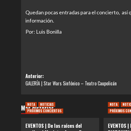
Quedan pocas entradas para el concierto, así q
información.
Por: Luis Bonilla
Navegación
Anterior:
GALERÍA | Star Wars Sinfónico – Teatro Caupolicán
de
entradas
NOTA
NOTICIAS
NOTA
NOTI
Más historias
PRÓXIMOS CONCIERTOS
PRÓXIMOS CO
EVENTOS | De las raíces del
EVENTOS |