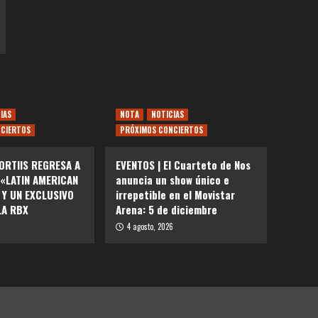
IAS
NOTA
NOTICIAS
CIERTOS
PRÓXIMOS CONCIERTOS
ORTIIS REGRESA A
EVENTOS | El Cuarteto de Nos
 «LATIN AMERICAN
anuncia un show único e
 Y UN EXCLUSIVO
irrepetible en el Movistar
LA RBX
Arena: 5 de diciembre
6
4 agosto, 2026