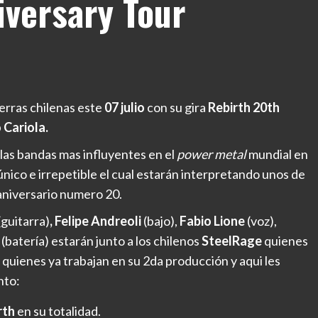
iversary Tour
ierras chilenas este
07 julio
con su gira
Rebirth 20th
 Cariola.
las bandas mas influyentes en el
power metal
mundial en
nico e irrepetible el cual estarán interpretando unos de
aniversario numero 20.
(guitarra)
, Felipe Andreoli
(bajo),
Fabio Lione
(voz),
e
(batería) estarán junto a los chilenos
SteelRage
quienes
r
quienes ya trabajan en su 2da producción y aqui les
nto:
rth
en su totalidad.