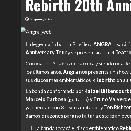
Rebirth 20th Ann
28 junio, 2022
La legendaria banda Brasilera
ANGRA
pisará t
Anniversary Tour
y se presentará en el
Teatro
Con mas de 30 años de carrera y siendo una de 
los últimos años,
Angra
nos presenta un show ú
sus discos mas emblemáticos
«Rebirth»
en su 
La banda conformada por
Rafael Bittencourt
Marcelo Barbosa
(guitarra)
y Bruno Valverd
ya cuentan con 3 discos editados y
Ten Richte
damos 5 razones para no faltar a este gran eve
La banda tocará el disco emblemático
Rebi