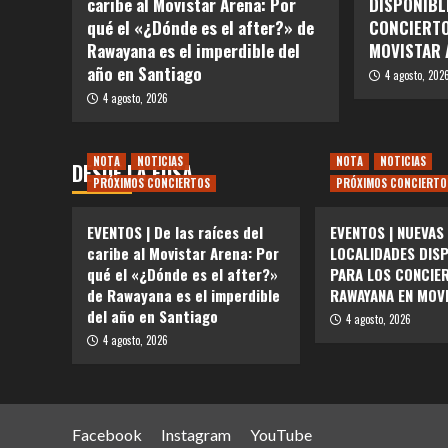
caribe al Movistar Arena: Por
DISPONIBL
qué el «¿Dónde es el after?» de
CONCIERTO
Rawayana es el imperdible del
MOVISTAR 
año en Santiago
4 agosto, 202
4 agosto, 2026
NOTA
NOTICIAS
NOTA
NOTICIAS
DESDE LA FOSA
PRÓXIMOS CONCIERTOS
PRÓXIMOS CONCIERTO
EVENTOS | De las raíces del
EVENTOS | NUEVAS
caribe al Movistar Arena: Por
LOCALIDADES DIS
qué el «¿Dónde es el after?»
PARA LOS CONCIE
de Rawayana es el imperdible
RAWAYANA EN MOV
del año en Santiago
4 agosto, 2026
4 agosto, 2026
Facebook
Instagram
YouTube