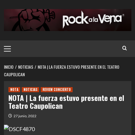
Saltar
al
contenido
Menú
principal
INICIO
NOTICIAS
NOTA | LA FUERZA ESTUVO PRESENTE EN EL TEATRO
CAUPOLICAN
NOTA
NOTICIAS
REVIEW CONCIERTO
NOTA | La fuerza estuvo presente en el
Teatro Caupolican
27 junio, 2022