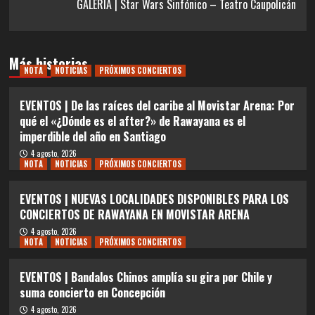
GALERÍA | Star Wars Sinfónico – Teatro Caupolicán
Más historias
NOTA
NOTICIAS
PRÓXIMOS CONCIERTOS
EVENTOS | De las raíces del caribe al Movistar Arena: Por
qué el «¿Dónde es el after?» de Rawayana es el
imperdible del año en Santiago
4 agosto, 2026
NOTA
NOTICIAS
PRÓXIMOS CONCIERTOS
EVENTOS | NUEVAS LOCALIDADES DISPONIBLES PARA LOS
CONCIERTOS DE RAWAYANA EN MOVISTAR ARENA
4 agosto, 2026
NOTA
NOTICIAS
PRÓXIMOS CONCIERTOS
EVENTOS | Bandalos Chinos amplía su gira por Chile y
suma concierto en Concepción
4 agosto, 2026