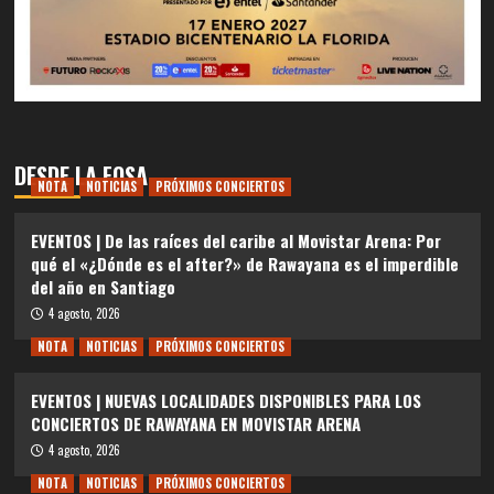
DESDE LA FOSA
NOTA
NOTICIAS
PRÓXIMOS CONCIERTOS
EVENTOS | De las raíces del caribe al Movistar Arena: Por
qué el «¿Dónde es el after?» de Rawayana es el imperdible
del año en Santiago
4 agosto, 2026
NOTA
NOTICIAS
PRÓXIMOS CONCIERTOS
EVENTOS | NUEVAS LOCALIDADES DISPONIBLES PARA LOS
CONCIERTOS DE RAWAYANA EN MOVISTAR ARENA
4 agosto, 2026
NOTA
NOTICIAS
PRÓXIMOS CONCIERTOS