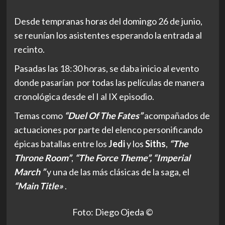
Desde tempranas horas del domingo 26 de junio,
se reunían los asistentes esperando la entrada al
recinto.
Pasadas las 18:30 horas, se daba inicio al evento
donde pasarían por todas las películas de manera
cronológica desde el I al IX episodio.
Temas como
“Duel
Of The Fates”
acompañados de
actuaciones por parte del elenco personificando
épicas batallas entre los
Jedi
y los
Siths
,
“The
Throne Room”
,
“The Force Theme”,
“Imperial
March ”
y una de las más clásicas de la saga, el
“Main Title»
.
Foto: Diego Ojeda ©