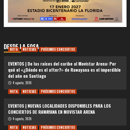
DESDE LA FOSA
NOTA
NOTICIAS
PRÓXIMOS CONCIERTOS
EVENTOS | De las raíces del caribe al Movistar Arena: Por
qué el «¿Dónde es el after?» de Rawayana es el imperdible
del año en Santiago
4 agosto, 2026
NOTA
NOTICIAS
PRÓXIMOS CONCIERTOS
EVENTOS | NUEVAS LOCALIDADES DISPONIBLES PARA LOS
CONCIERTOS DE RAWAYANA EN MOVISTAR ARENA
4 agosto, 2026
NOTA
NOTICIAS
PRÓXIMOS CONCIERTOS