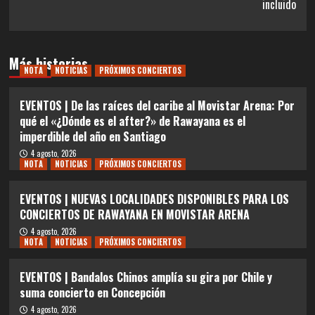
incluido
Más historias
NOTA
NOTICIAS
PRÓXIMOS CONCIERTOS
EVENTOS | De las raíces del caribe al Movistar Arena: Por
qué el «¿Dónde es el after?» de Rawayana es el
imperdible del año en Santiago
4 agosto, 2026
NOTA
NOTICIAS
PRÓXIMOS CONCIERTOS
EVENTOS | NUEVAS LOCALIDADES DISPONIBLES PARA LOS
CONCIERTOS DE RAWAYANA EN MOVISTAR ARENA
4 agosto, 2026
NOTA
NOTICIAS
PRÓXIMOS CONCIERTOS
EVENTOS | Bandalos Chinos amplía su gira por Chile y
suma concierto en Concepción
4 agosto, 2026