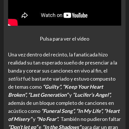
Pulsa para ver el vídeo
Una vez dentro del recinto, la fanaticada hizo
realidad su tan esperado sueño de presenciar a la
banda y corear sus canciones en vivo al fin, el
setlist
fué bastante variado y estuvo compuesto
de temas como
“Guilty”, “Keep Your Heart
Broken”, “Last Generation”
y
“Lucifer’s Angel”,
además de un bloque completo de canciones en
acústico como
“Funeral Song”, “In My Life”, “Heart
of Misery”
y
“No Fear”.
También no pudieron faltar
“Don’t let go”
e
“In the Shadows”
para dar un gran