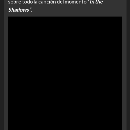
sobre todo la canción del momento
“
In the
Shadows”
.