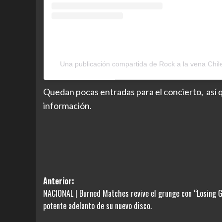
Una publicación compartida de Rock a la vena Chi
Quedan pocas entradas para el concierto, así q
información.
Navegación
Anterior:
NACIONAL | Burned Matches revive el grunge con “Losing G
de
potente adelanto de su nuevo disco.
entradas