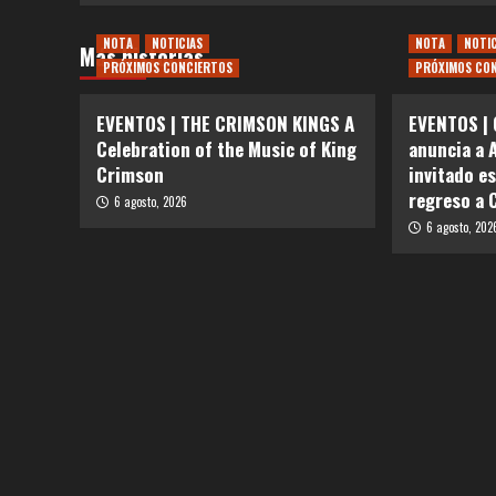
NOTA
NOTICIAS
NOTA
NOTI
Más historias
PRÓXIMOS CONCIERTOS
PRÓXIMOS CO
EVENTOS | THE CRIMSON KINGS A
EVENTOS | 
Celebration of the Music of King
anuncia a 
Crimson
invitado e
regreso a 
6 agosto, 2026
6 agosto, 202