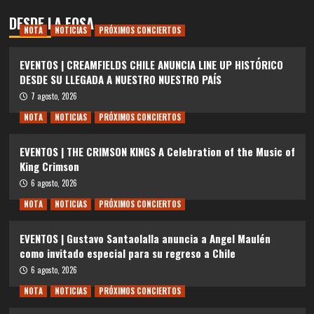
DESDE LA FOSA
NOTA
NOTICIAS
PRÓXIMOS CONCIERTOS
EVENTOS | CREAMFIELDS CHILE ANUNCIA LINE UP HISTÓRICO
DESDE SU LLEGADA A NUESTRO NUESTRO PAÍS
7 agosto, 2026
NOTA
NOTICIAS
PRÓXIMOS CONCIERTOS
EVENTOS | THE CRIMSON KINGS A Celebration of the Music of
King Crimson
6 agosto, 2026
NOTA
NOTICIAS
PRÓXIMOS CONCIERTOS
EVENTOS | Gustavo Santaolalla anuncia a Angel Maulén
como invitado especial para su regreso a Chile
6 agosto, 2026
NOTA
NOTICIAS
PRÓXIMOS CONCIERTOS