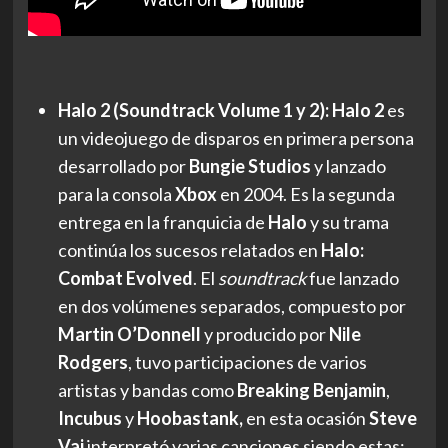
Halo 2 (Soundtrack Volume 1 y 2): Halo 2
es
un videojuego de disparos en primera persona
desarrollado por
Bungie Studios
y lanzado
para la consola
Xbox
en 2004.
Es la segunda
entrega en la franquicia de
Halo
y su trama
continúa los sucesos relatados en
Halo:
Combat Evolved
. El
soundtrack
fue lanzado
en dos volúmenes separados, compuesto por
Martin O’Donnell
y producido por
Nile
Rodgers
, tuvo participaciones de varios
artistas y bandas como
Breaking Benjamin
,
Incubus
y
Hoobastank,
en esta ocasión
Steve
Vai
interpretó varias canciones siendo estas: