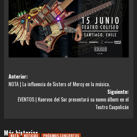
Navegación
Anterior:
NOTA | La influencia de Sisters of Mercy en la música.
de
Siguiente:
entradas
EVENTOS | Kuervos del Sur presentará su nuevo álbum en el
Teatro Caupolicán
Más historias
NOTA
NOTICIAS
PRÓXIMOS CONCIERTOS