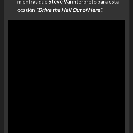
mientras que
Steve Vai
interpretó para esta
ocasión
“Drive the Hell Out of Here”.