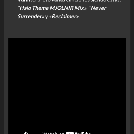
“
Halo Theme MJOLNIR Mix»
,
“Never
Surrender»
y
«Reclaimer»
.