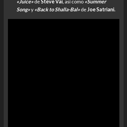
«Juice»
de
Steve Vai
, así como
«Summer
Song»
y
«Back to Shalla-Bal»
de
Joe Satriani.