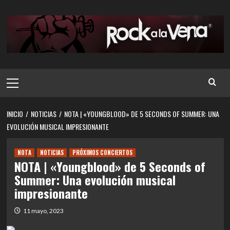
Saltar
al
contenido
Menú
principal
INICIO
NOTICIAS
NOTA | «YOUNGBLOOD» DE 5 SECONDS OF SUMMER: UNA
EVOLUCIÓN MUSICAL IMPRESIONANTE
NOTA
NOTICIAS
PRÓXIMOS CONCIERTOS
NOTA | «Youngblood» de 5 Seconds of
Summer: Una evolución musical
impresionante
11 mayo, 2023