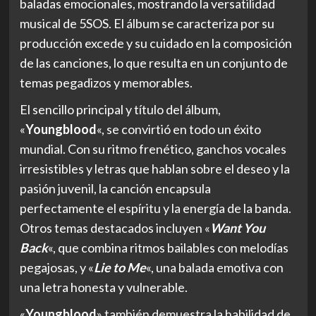
baladas emocionales, mostrando la versatilidad
musical de 5SOS. El álbum se caracteriza por su
producción excede y su cuidado en la composición
de las canciones, lo que resulta en un conjunto de
temas pegadizos y memorables.
El sencillo principal y título del álbum,
«
Youngblood
«, se convirtió en todo un éxito
mundial. Con su ritmo frenético, ganchos vocales
irresistibles y letras que hablan sobre el deseo y la
pasión juvenil, la canción encapsula
perfectamente el espíritu y la energía de la banda.
Otros temas destacados incluyen «
Want You
Back
«, que combina ritmos bailables con melodías
pegajosas, y «
Lie to Me
«, una balada emotiva con
una letra honesta y vulnerable.
«
Youngblood
» también demuestra la habilidad de