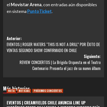
el
Movistar Arena
, con entradas aún disponibles
en sistema
PuntoTicket
.
Navegación
Anterior:
EVENTOS | ROGER WATERS “THIS IS NOT A DRILL” POR ÉXITO DE
de
VENTAS SEGUNDO SHOW CONFIRMADO EN CHILE
entradas
Siguiente:
REVIEW CONCIERTOS | La Brígida Orquesta en el Teatro
Centenario: Presenta el jazz de su nuevo álbum
Más historias
NOTA
NOTICIAS
PRÓXIMOS CONCIERTOS
EVENTOS | CREAMFIELDS CHILE ANUNCIA LINE UP