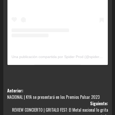
Una publicación compartida por Spider Prod (@spider_prod)
Navegación
Anterior:
NACIONAL | KYA se presentará en los Premios Pulsar 2023
de
Siguiente:
entradas
REVIEW CONCIERTO | GRITALO FEST: El Metal nacional lo grita