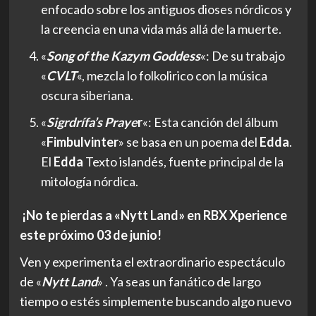
enfocado sobre los antiguos dioses nórdicos y
la creencia en una vida más allá de la muerte.
«
Song of the Kazym Goddess
«: De su trabajo
«
CVLT
«, mezcla lo folkolirico con la música
oscura siberiana.
«
Sigrdrífa’s Praye
r
«: Esta canción del álbum
«
Fimbulvinter
» se basa en un poema del
Edda
.
El
Edda
Texto islandés, fuente principal de la
mitología nórdica.
¡No te pierdas a «Nytt Land» en RBX Xperience
este próximo 03 de junio!
Ven y experimenta el extraordinario espectáculo
de «
Nytt Land
» . Ya seas un fanático de largo
tiempo o estés simplemente buscando algo nuevo