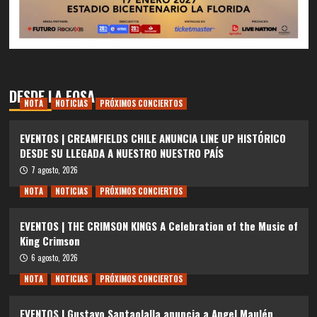
DESDE LA FOSA
NOTA
NOTICIAS
PRÓXIMOS CONCIERTOS
EVENTOS | CREAMFIELDS CHILE ANUNCIA LINE UP HISTÓRICO
DESDE SU LLEGADA A NUESTRO NUESTRO PAÍS
7 agosto, 2026
NOTA
NOTICIAS
PRÓXIMOS CONCIERTOS
EVENTOS | THE CRIMSON KINGS A Celebration of the Music of
King Crimson
6 agosto, 2026
NOTA
NOTICIAS
PRÓXIMOS CONCIERTOS
EVENTOS | Gustavo Santaolalla anuncia a Angel Maulén