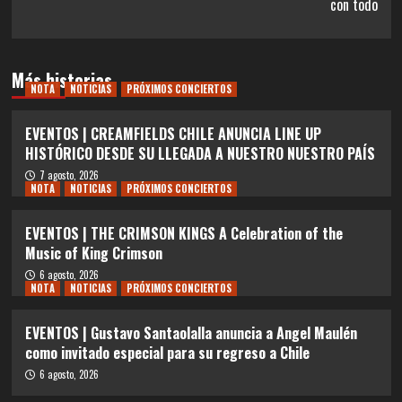
con todo
Más historias
NOTA
NOTICIAS
PRÓXIMOS CONCIERTOS
EVENTOS | CREAMFIELDS CHILE ANUNCIA LINE UP
HISTÓRICO DESDE SU LLEGADA A NUESTRO NUESTRO PAÍS
7 agosto, 2026
NOTA
NOTICIAS
PRÓXIMOS CONCIERTOS
EVENTOS | THE CRIMSON KINGS A Celebration of the
Music of King Crimson
6 agosto, 2026
NOTA
NOTICIAS
PRÓXIMOS CONCIERTOS
EVENTOS | Gustavo Santaolalla anuncia a Angel Maulén
como invitado especial para su regreso a Chile
6 agosto, 2026