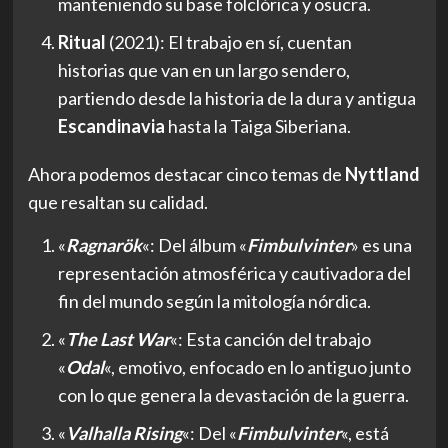
manteniendo su base folclórica y osucra.
Ritual
(2021): El trabajo en sí, cuentan
historias que van en un largo sendero,
partiendo desde la historia de la dura y antigua
Escandinavia
hasta la Taiga Siberiana.
Ahora podemos destacar cinco temas de
Nyttland
que resaltan su calidad.
«
Ragnarök
«: Del álbum «
Fimbulvinter
» es una
representación atmosférica y cautivadora del
fin del mundo según la mitología nórdica.
«
The Last War
«: Esta canción del trabajo
«
Odal
«, emotivo, enfocado en lo antiguo junto
con lo que genera la devastación de la guerra.
«
Valhalla Rising
«: Del «
Fimbulvinter
«, está