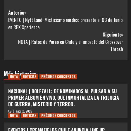
Navegación
Anterior:
EVENTO | Nytt Land: Misticismo nórdico presente el 03 de Junio
de
en RBX Xperience
entradas
Siguiente:
NOTA | Ratos de Porão en Chile y el impacto del Crossover
Thrash
Más historias
NOTA
NOTICIAS
PRÓXIMOS CONCIERTOS
NACIONAL | DOLEZALL: DE NOMINADOS AL PULSAR A SU
PRIMER ÁLBUM EN VIVO, QUE INMORTALIZA LA TRILOGÍA
DE GUERRA, MISTERIO Y TERROR.
8 agosto, 2026
NOTA
NOTICIAS
PRÓXIMOS CONCIERTOS
EVENTOS | CREAMFIELDS CHILE ANUNCIA LINE UP