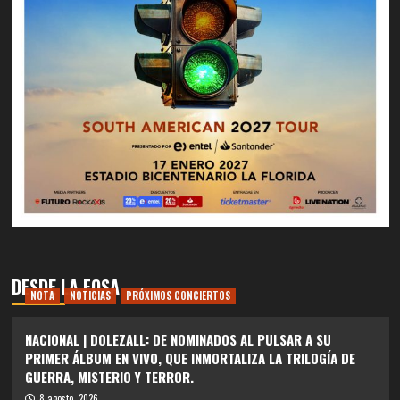
DESDE LA FOSA
NOTA
NOTICIAS
PRÓXIMOS CONCIERTOS
NACIONAL | DOLEZALL: DE NOMINADOS AL PULSAR A SU
PRIMER ÁLBUM EN VIVO, QUE INMORTALIZA LA TRILOGÍA DE
GUERRA, MISTERIO Y TERROR.
8 agosto, 2026