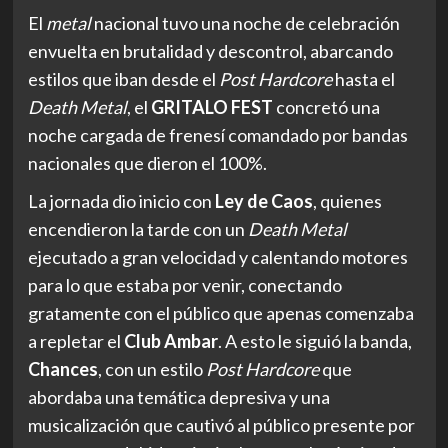
El
metal
nacional tuvo una noche de celebración
envuelta en brutalidad y descontrol, abarcando
estilos que iban desde el
Post Hardcore
hasta el
Death Metal
, el
GRITALO FEST
concretó una
noche cargada de frenesí comandado por bandas
nacionales que dieron el 100%.
La jornada dio inicio con
Ley de Caos
, quienes
encendieron la tarde con un
Death Metal
ejecutado a gran velocidad y calentando motores
para lo que estaba por venir, conectando
gratamente con el público que apenas comenzaba
a repletar el
Club Ambar
. A esto le siguió la banda,
Chances
, con un estilo
Post Hardcore
que
abordaba una temática depresiva y una
musicalización que cautivó al público presente por