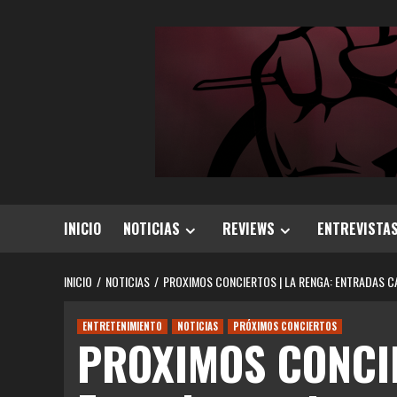
Saltar
al
contenido
INICIO
NOTICIAS
REVIEWS
ENTREVISTA
INICIO
NOTICIAS
PROXIMOS CONCIERTOS | LA RENGA: ENTRADAS 
ENTRETENIMIENTO
NOTICIAS
PRÓXIMOS CONCIERTOS
PROXIMOS CONCIE