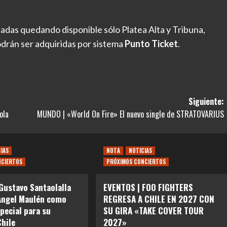
adas quedando disponible sólo Platea Alta y Tribuna,
odrán ser adquiridas por sistema
Punto Ticket
.
Siguiente:
ola
MUNDO | «World On Fire» El nuevo single de STRATOVARIUS
CIAS
NOTA
NOTICIAS
NCIERTOS
PRÓXIMOS CONCIERTOS
Gustavo Santaolalla
EVENTOS | FOO FIGHTERS
Angel Maulén como
REGRESA A CHILE EN 2027 CON
special para su
SU GIRA «TAKE COVER TOUR
Chile
2027»