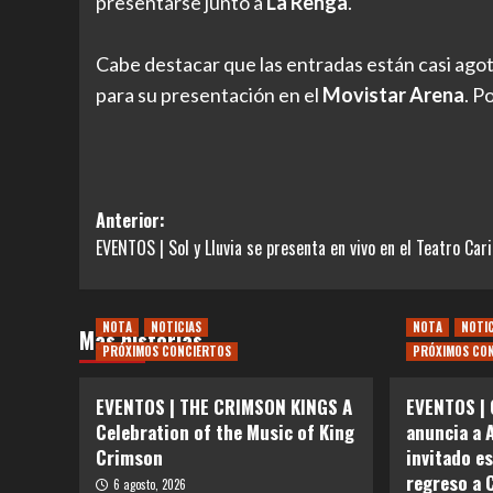
presentarse junto a
La Renga
.
Cabe destacar que las entradas están casi agot
para su presentación en el
Movistar Arena
. P
Navegación
Anterior:
EVENTOS | Sol y Lluvia se presenta en vivo en el Teatro Cari
de
entradas
NOTA
NOTICIAS
NOTA
NOTI
Más historias
PRÓXIMOS CONCIERTOS
PRÓXIMOS CO
EVENTOS | THE CRIMSON KINGS A
EVENTOS | 
Celebration of the Music of King
anuncia a 
Crimson
invitado e
regreso a 
6 agosto, 2026