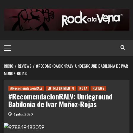
Saltar
al
contenido
Menú
principal
INICIO
REVIEWS
#RECOMENDACIONRALV: UNDEGROUND BABILONIA DE IVAR
MUÑOZ-ROJAS
#RecomendacionRALV
ENTRETENIMIENTO
NOTA
REVIEWS
#RecomendacionRALV: Undeground
Babilonia de Ivar Muñoz-Rojas
1 julio, 2020