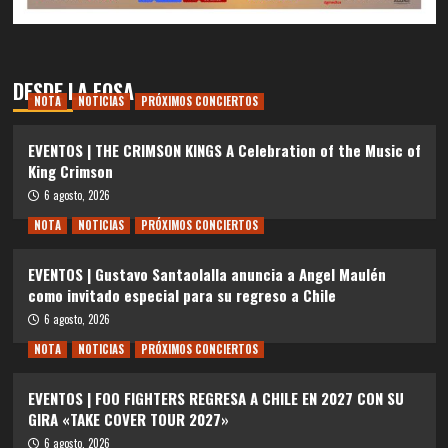
DESDE LA FOSA
NOTA
NOTICIAS
PRÓXIMOS CONCIERTOS
EVENTOS | THE CRIMSON KINGS A Celebration of the Music of
King Crimson
6 agosto, 2026
NOTA
NOTICIAS
PRÓXIMOS CONCIERTOS
EVENTOS | Gustavo Santaolalla anuncia a Angel Maulén
como invitado especial para su regreso a Chile
6 agosto, 2026
NOTA
NOTICIAS
PRÓXIMOS CONCIERTOS
EVENTOS | FOO FIGHTERS REGRESA A CHILE EN 2027 CON SU
GIRA «TAKE COVER TOUR 2027»
6 agosto, 2026