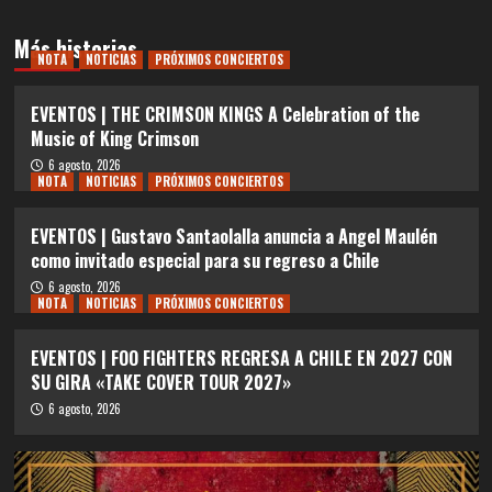
Más historias
NOTA
NOTICIAS
PRÓXIMOS CONCIERTOS
EVENTOS | THE CRIMSON KINGS A Celebration of the
Music of King Crimson
6 agosto, 2026
NOTA
NOTICIAS
PRÓXIMOS CONCIERTOS
EVENTOS | Gustavo Santaolalla anuncia a Angel Maulén
como invitado especial para su regreso a Chile
6 agosto, 2026
NOTA
NOTICIAS
PRÓXIMOS CONCIERTOS
EVENTOS | FOO FIGHTERS REGRESA A CHILE EN 2027 CON
SU GIRA «TAKE COVER TOUR 2027»
6 agosto, 2026