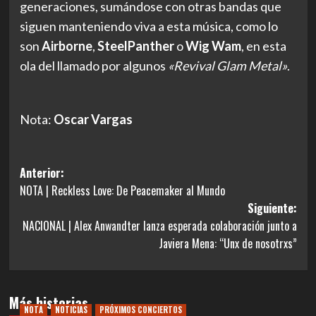
generaciones, sumándose con otras bandas que
siguen manteniendo viva a esta música, como lo
son
Airborne
,
SteelPanther
o
Wig Wam
, en esta
ola del llamado por algunos
«Revival Glam Metal»
.
Nota:
Oscar Vargas
Navegación
Anterior:
NOTA | Reckless Love: De Peacemaker al Mundo
de
Siguiente:
entradas
NACIONAL | Alex Anwandter lanza esperada colaboración junto a
Javiera Mena: “Unx de nosotrxs”
Más historias
NOTA
NOTICIAS
PRÓXIMOS CONCIERTOS