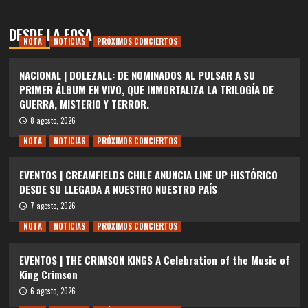
DESDE LA FOSA
NOTA
NOTICIAS
PRÓXIMOS CONCIERTOS
NACIONAL | DOLEZALL: DE NOMINADOS AL PULSAR A SU
PRIMER ÁLBUM EN VIVO, QUE INMORTALIZA LA TRILOGÍA DE
GUERRA, MISTERIO Y TERROR.
8 agosto, 2026
NOTA
NOTICIAS
PRÓXIMOS CONCIERTOS
EVENTOS | CREAMFIELDS CHILE ANUNCIA LINE UP HISTÓRICO
DESDE SU LLEGADA A NUESTRO NUESTRO PAÍS
7 agosto, 2026
NOTA
NOTICIAS
PRÓXIMOS CONCIERTOS
EVENTOS | THE CRIMSON KINGS A Celebration of the Music of
King Crimson
6 agosto, 2026