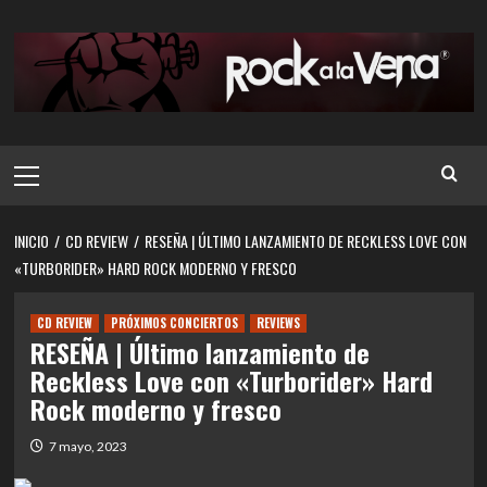
Saltar
al
contenido
Menú
principal
INICIO
CD REVIEW
RESEÑA | ÚLTIMO LANZAMIENTO DE RECKLESS LOVE CON
«TURBORIDER» HARD ROCK MODERNO Y FRESCO
CD REVIEW
PRÓXIMOS CONCIERTOS
REVIEWS
RESEÑA | Último lanzamiento de
Reckless Love con «Turborider» Hard
Rock moderno y fresco
7 mayo, 2023