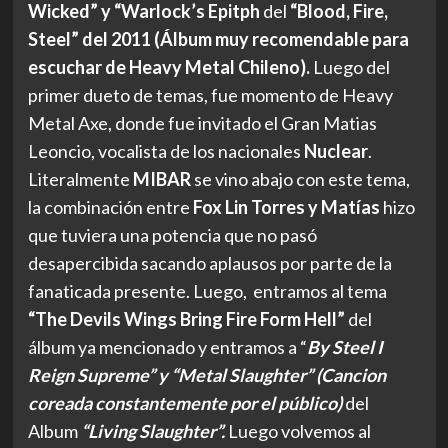
Wicked” y “Warlock’s Epitph
del
“Blood, Fire,
Steel” del 2011 (Álbum muy recomendable para
escuchar de Heavy Metal Chileno).
Luego del
primer dueto de temas, fue momento de Heavy
Metal Axe, donde fue invitado el Gran Matias
Leoncio, vocalista de los nacionales
Nuclear
.
Literalmente
MIBAR
se vino abajo con este tema,
la combinación entre
Fox Lin Torres y Matías
hizo
que tuviera una potencia que no pasó
desapercibida sacando aplausos por parte de la
fanaticada presente. Luego, entramos al tema
“The Devils Wings Bring Fire Form Hell”
del
álbum
ya mencionado y entramos a “
By Steel I
Reign Supreme” y “Metal Slaughter” (Cancion
coreada constantemente por el público)
del
Album
“Living Slaughter”.
Luego volvemos al