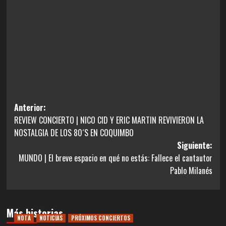
Navegación
Anterior:
REVIEW CONCIERTO | NICO CID Y ERIC MARTIN REVIVIERON LA
de
NOSTALGIA DE LOS 80´S EN COQUIMBO
entradas
Siguiente:
MUNDO | El breve espacio en qué no estás: Fallece el cantautor
Pablo Milanés
Más historias
NOTA
NOTICIAS
PRÓXIMOS CONCIERTOS