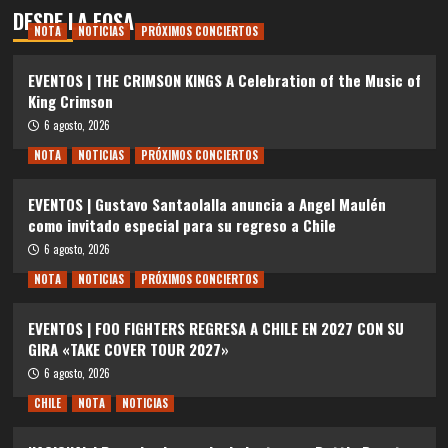
DESDE LA FOSA
NOTA
NOTICIAS
PRÓXIMOS CONCIERTOS
EVENTOS | THE CRIMSON KINGS A Celebration of the Music of
King Crimson
6 agosto, 2026
NOTA
NOTICIAS
PRÓXIMOS CONCIERTOS
EVENTOS | Gustavo Santaolalla anuncia a Angel Maulén
como invitado especial para su regreso a Chile
6 agosto, 2026
NOTA
NOTICIAS
PRÓXIMOS CONCIERTOS
EVENTOS | FOO FIGHTERS REGRESA A CHILE EN 2027 CON SU
GIRA «TAKE COVER TOUR 2027»
6 agosto, 2026
CHILE
NOTA
NOTICIAS