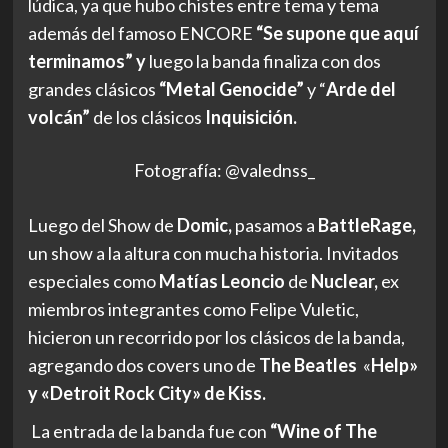
lúdica, ya que hubo chistes entre tema y tema
además del famoso ENCORE
“Se supone que aquí
terminamos” y
luego la banda finaliza con dos
grandes clásicos
“Metal Genocide”
y “
Arde del
volcán”
de los clásicos
Inquisición.
Fotografía: @valednss_
Luego del Show de
Domic,
pasamos a
BattleRage,
un show a la altura con mucha historia. Invitados
especiales como
Matías Leoncio
de
Nuclear,
ex
miembros integrantes como Felipe Vuletic,
hicieron un recorrido por los clásicos de la banda,
agregando dos covers uno de
The Beatles
«
Help»
y «Detroit Rock City» de Kiss.
La entrada de la banda fue con
“Wine of The