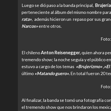
Luego se dió paso a la banda principal,
Brujería
perteneciente al álbum del mismo nombre para
rata»
, además hicieron un repaso por sus gra
Narcos»
entre otros.
Foto:
El chileno
Anton Reisenegger,
quien ahora per
tremendo show; la noche seguía y el público e
estuvo a cargo de los temas
«Brujerizmo» ,»El
último
«Matando guero».
En total fueron 20 tem
Foto:
Al finalizar, la banda se tomó una fotografía con
el tremendo show que nos brindaron los mexic