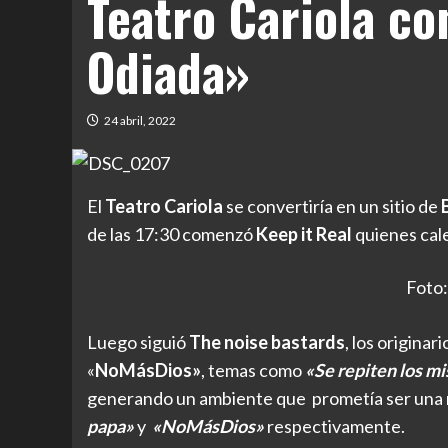
Teatro Cariola co
Odiada»
24 abril, 2022
El
Teatro Cariola
se convertiría en un sitio de
de las 17:30 comenzó
Keep it Real
quienes cal
Foto:
Luego siguió
The noise bastards
, los origina
«
NoMásDios»
, temas como
«Se repiten los m
generando un ambiente que prometía ser una 
papa»
y
«NoMásDios»
respectivamente.