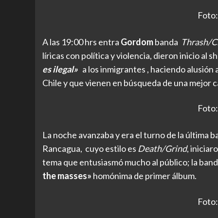
Foto:
A las 19:00 hrs entra
Gordom
banda
Thrash/C
líricas con política y violencia, dieron inicio al
es ilegal»
a los inmigrantes , haciendo alusión 
Chile y que vienen en búsqueda de una mejor ca
Foto:
La noche avanzaba y era el turno de la última 
Rancagua, cuyo estilo es
Death/Grind
, inicia
tema que entusiasmó mucho al público; la banda
the masses»
homónima de primer álbum.
Foto: