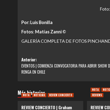
Foto:
Por: Luis Bonilla
Fotos
:
Matías Zanni ©
GALERÍA COMPLETA DE FOTOS PINCHA
Navegación
Anterior:
EVENTOS | COMIENZA CONVOCATORIA PARA ABRIR SHOW D
de
RENGA EN CHILE
entradas
NOTA
NOTI
Más historias
NOTA
NOTICIAS
REVIEW CONCIERTO
REVIEWS
REVIEW CONCIERTO | Graham
REVIEW CO