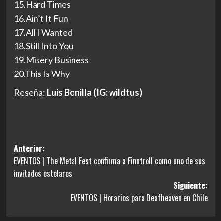
15.Hard Times
16.Ain’t It Fun
17.All I Wanted
18.Still Into You
19.Misery Business
20.This Is Why
Reseña:
Luis Bonilla (IG: wildtus)
Navegación
Anterior:
EVENTOS | The Metal Fest confirma a Finntroll como uno de sus
de
invitados estelares
entradas
Siguiente:
EVENTOS | Horarios para Deafheaven en Chile