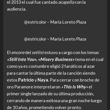
el 2013 el cual fue cantado
acapella
con la
audiencia.
@estricolor – María Loreto Plaza
@estricolor – María Loreto Plaza
El
encore
del
setlist
estuvo a cargo con los temas
«Still Into You», «Misery Business»
tema en el cual
como ya es costumbre eligió 2 fanáticos al azar
para cantar la última parte de la canción siendo
estos
Patricio
y
Naya.
Para cerrar con broche de
oro Paramore interpretaron
«
This Is Why
»
el
primer single lanzado de su última producción,
cerrando de manera exitosa una gran noche luego
de 10 años, prometiendo volver pronto.