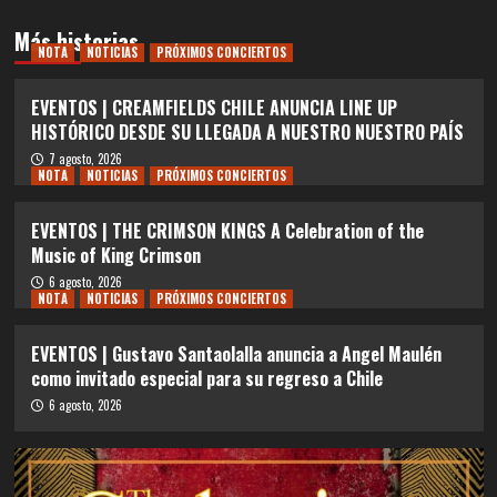
Más historias
NOTA
NOTICIAS
PRÓXIMOS CONCIERTOS
EVENTOS | CREAMFIELDS CHILE ANUNCIA LINE UP
HISTÓRICO DESDE SU LLEGADA A NUESTRO NUESTRO PAÍS
7 agosto, 2026
NOTA
NOTICIAS
PRÓXIMOS CONCIERTOS
EVENTOS | THE CRIMSON KINGS A Celebration of the
Music of King Crimson
6 agosto, 2026
NOTA
NOTICIAS
PRÓXIMOS CONCIERTOS
EVENTOS | Gustavo Santaolalla anuncia a Angel Maulén
como invitado especial para su regreso a Chile
6 agosto, 2026