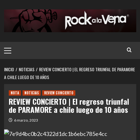
Saltar
al
contenido
Menú
principal
INICIO
NOTICIAS
REVIEW CONCIERTO | EL REGRESO TRIUNFAL DE PARAMORE
A CHILE LUEGO DE 10 AÑOS
NOTA
NOTICIAS
REVIEW CONCIERTO
REVIEW CONCIERTO | El regreso triunfal
de PARAMORE a chile luego de 10 años
6 marzo, 2023