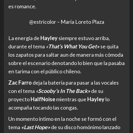
es romance.
@estricolor – María Loreto Plaza
La energía de
Hayley
siempre estuvo arriba,
durante el tema
«
That’s What You Get»
se quita
los zapatos para saltar aun de manera más cómoda
sobre el escenario denotando lo bien que la pasaba
en tarima con el público chileno.
Zac Farro
deja la batería para pasar a las vocales
con el tema
«
Scooby’s In The Back»
de su
proyecto
HalfNoise
mientras que
Hayley
lo
acompaña tocando las congas.
Un momento íntimo en la noche se formó con el
tema
«Last Hope»
de su disco homónimo lanzado