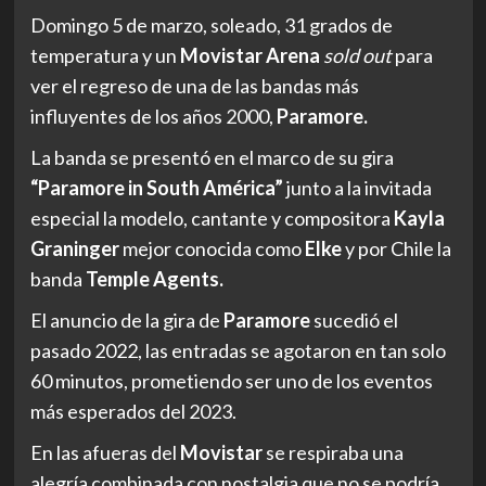
Domingo 5 de marzo, soleado, 31 grados de
temperatura y un
Movistar Arena
sold out
para
ver el regreso de una de las bandas más
influyentes de los años 2000,
Paramore.
La banda se presentó en el marco de su gira
“Paramore in South América”
junto a la invitada
especial la modelo, cantante y compositora
Kayla
Graninger
mejor conocida como
Elke
y por Chile la
banda
Temple Agents.
El anuncio de la gira de
Paramore
sucedió el
pasado 2022, las entradas se agotaron en tan solo
60 minutos, prometiendo ser uno de los eventos
más esperados del 2023.
En las afueras del
Movista
r
se respiraba una
alegría combinada con nostalgia que no se podría