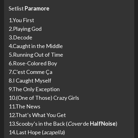
Setlist
Paramore
1.You First
2.Playing God
3.Decode
4.Caught in the Middle
5.Running Out of Time
6.Rose-Colored Boy
7.C’est Comme Ça
8.I Caught Myself
9.The Only Exception
10.(One of Those) Crazy Girls
11.The News
12.That’s What You Get
13.Scooby’s in the Back (
Cover
de
HalfNoise
)
14.Last Hope (
acapella
)