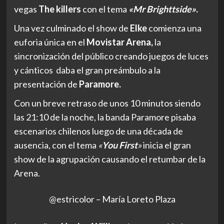
vegas
The killers
con el tema
«Mr Brighttside»
.
Una vez culminado el show de
Elke
comienza una
euforia única en el
Movistar Arena,
la
sincronización del público creando juegos de luces
y cánticos daba el gran preámbulo a la
presentación de
Paramore.
Con un breve retraso de unos 10 minutos siendo
las 21:10 de la noche, la banda Paramore pisaba
escenarios chilenos luego de una década de
ausencia, con el tema
«
You First
»
inicia el gran
show de la agrupación causando el retumbar de la
Arena.
@estricolor – María Loreto Plaza