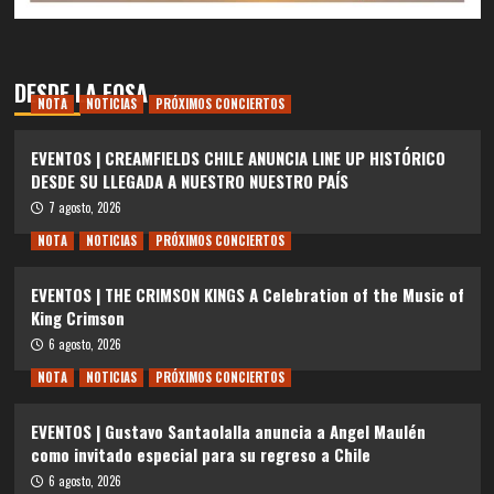
DESDE LA FOSA
NOTA
NOTICIAS
PRÓXIMOS CONCIERTOS
EVENTOS | CREAMFIELDS CHILE ANUNCIA LINE UP HISTÓRICO
DESDE SU LLEGADA A NUESTRO NUESTRO PAÍS
7 agosto, 2026
NOTA
NOTICIAS
PRÓXIMOS CONCIERTOS
EVENTOS | THE CRIMSON KINGS A Celebration of the Music of
King Crimson
6 agosto, 2026
NOTA
NOTICIAS
PRÓXIMOS CONCIERTOS
EVENTOS | Gustavo Santaolalla anuncia a Angel Maulén
como invitado especial para su regreso a Chile
6 agosto, 2026