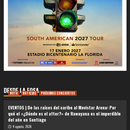
DESDE LA FOSA
NOTA
NOTICIAS
PRÓXIMOS CONCIERTOS
EVENTOS | De las raíces del caribe al Movistar Arena: Por
qué el «¿Dónde es el after?» de Rawayana es el imperdible
del año en Santiago
4 agosto, 2026