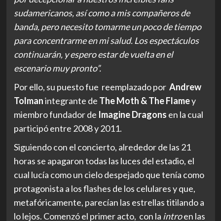
sudamericanos, así como a mis compañeros de
banda, pero necesito tomarme un poco de tiempo
para concentrarme en mi salud. Los espectáculos
continuarán, y espero estar de vuelta en el
escenario muy pronto”.
Por ello, su puesto fue reemplazado por
Andrew
Tolman
integrante de
The Moth & The Flame
y
miembro fundador de
Imagine Dragons
en la cual
participó entre 2008 y 2011.
Siguiendo con el concierto, alrededor de las 21
horas se apagaron todas las luces del estadio, el
cual lucía como un cielo despejado que tenía como
protagonista a los flashes de los celulares y que,
metafóricamente, parecían las estrellas titilando a
lo lejos. Comenzó el primer acto, con la
intro
en las