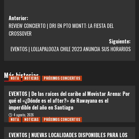
Navegación
Anterior:
REVIEW CONCIERTO | DRI EN PTO MONTT: LA FIESTA DEL
de
CROSSOVER
entradas
Siguiente:
EVENTOS | LOLLAPALOOZA CHILE 2023 ANUNCIA SUS HORARIOS
Más historias
NOTA
NOTICIAS
PRÓXIMOS CONCIERTOS
EVENTOS | De las raíces del caribe al Movistar Arena: Por
qué el «¿Dónde es el after?» de Rawayana es el
imperdible del año en Santiago
4 agosto, 2026
NOTA
NOTICIAS
PRÓXIMOS CONCIERTOS
EVENTOS | NUEVAS LOCALIDADES DISPONIBLES PARA LOS