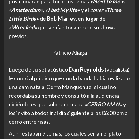
posicionarán para tocar los temas
«Next to me «,
«Amsterdam», «I bet My life»
y el
cover
«Three
Little Birds»
de
Bob Marley,
en lugar de
«Wrecked»
que venían tocando en su shows
previos.
Patricio Aliaga
Luego de su set acústico
Dan Reynolds
(vocalista)
le contó al público que con la banda había realizado
una caminata al Cerro Manquehue, el cual no
recordaba su nombre y consultó a la audiencia
diciéndoles que solo recordaba
«CERRO MAN»
y
los invitó a todos ir al día siguiente a las 06:00 am al
cerro entre risas.
Aun restaban 9 temas, los cuales serían el plato