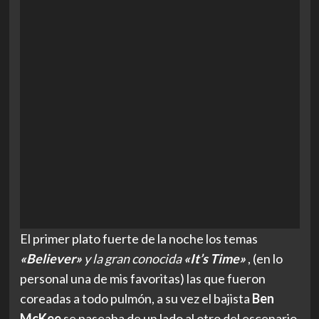
El primer plato fuerte de la noche los temas
«Believer»
y la gran conocida
«It’s Time»
, (en lo
personal una de mis favoritas) las que fueron
coreadas a todo pulmón, a su vez el bajista
Ben
McKee
se paseaba de un lado al otro del escenario