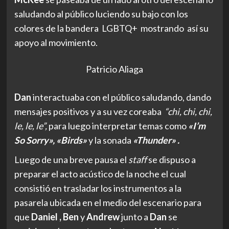
saludando al público luciendo su bajo con los
colores de la bandera LGBTQ+ mostrando así su
apoyo al movimiento.
Patricio Aliaga
Dan
interactuaba con el público saludando, dando
mensajes positivos y a su vez coreaba
“chi, chi, chi,
le, le, le”,
para luego interpretar temas como
«I’m
So Sorry», «Birds»
y la sonada
«Thunder» .
Luego de una breve pausa el
staff
se dispuso a
preparar el acto acústico de la noche el cual
consistió en trasladar los instrumentos a la
pasarela ubicada en el medio del escenario para
que
Daniel , Ben
y
Andrew
junto a
Dan
se