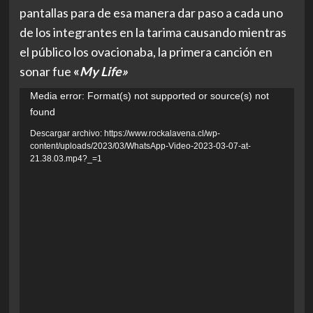
pantallas para de esa manera dar paso a cada uno
de los integrantes en la tarima causando mientras
el público los ovacionaba, la primera canción en
sonar fue
«
My Life»
Reproductor
Media error: Format(s) not supported or source(s) not
found
de
vídeo
Descargar archivo: https://www.rockalavena.cl/wp-
content/uploads/2023/03/WhatsApp-Video-2023-03-07-at-
21.38.03.mp4?_=1