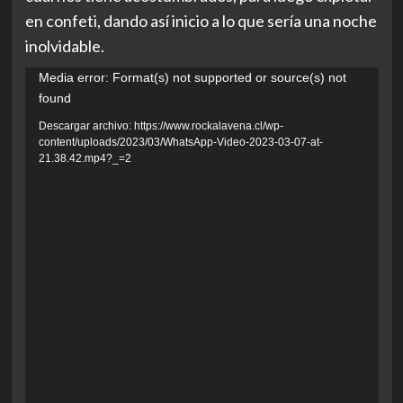
en confeti, dando así inicio a lo que sería una noche
inolvidable.
Reproductor
Media error: Format(s) not supported or source(s) not
found
de
vídeo
Descargar archivo: https://www.rockalavena.cl/wp-
content/uploads/2023/03/WhatsApp-Video-2023-03-07-at-
21.38.42.mp4?_=2