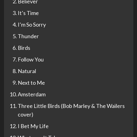
Believer
It’s Time
I’m So Sorry
Thunder
Birds
Follow You
Natural
Next to Me
Amsterdam
Three Little Birds (Bob Marley & The Wailers
cover)
I Bet My Life