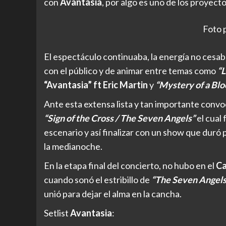
con
Avantasia
, por algo es uno de los proyect
Foto 
El espectáculo continuaba, la energía no cesab
con el público y de animar entre temas como
“
“Avantasia” ft Eric Martin
y
“Mystery of a Blo
Ante esta extensa lista y tan importante convo
“Sign of the Cross / The Seven Angels”
el cual
escenario y así finalizar con un show que dur
la medianoche.
En la etapa final del concierto, no hubo en el
Ca
cuando sonó el estribillo de
“The Seven Angel
unió para dejar el alma en la cancha.
Setlist
Avantasia
: