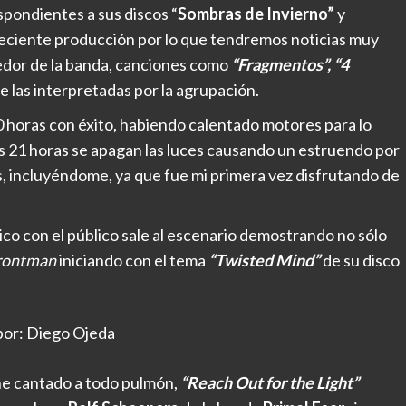
spondientes a sus discos “
Sombras de Invierno”
y
eciente producción por lo que tendremos noticias
muy
edor de la banda, canciones como
“Fragmentos”, “4
 las interpretadas por la agrupación.
0 horas con éxito, habiendo calentado motores para lo
las 21 horas se apagan las luces causando un estruendo por
s, incluyéndome, ya que fue mi primera vez disfrutando de
co con el público sale al escenario demostrando no sólo
rontman
iniciando con el tema
“Twisted Mind”
de su disco
por: Diego Ojeda
che cantado a todo pulmón,
“Reach Out for the Light”