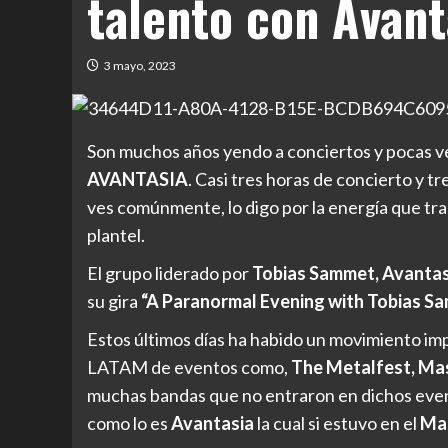
talento con Avant
3 mayo, 2023
Son muchos años yendo a conciertos y pocas ve
AVANTASIA
. Casi tres horas de concierto y t
ves comúnmente, lo digo por la energía que tr
plantel.
El grupo liderado por
Tobias Sammet, Avantas
su gira
“A Paranormal Evening with Tobias S
Estos últimos días ha habido un movimiento imp
LATAM de eventos como,
The Metalfest,
Mas
muchas bandas que no entraron en dichos event
como lo es
Avantasia
la cual si estuvo en el
Mas