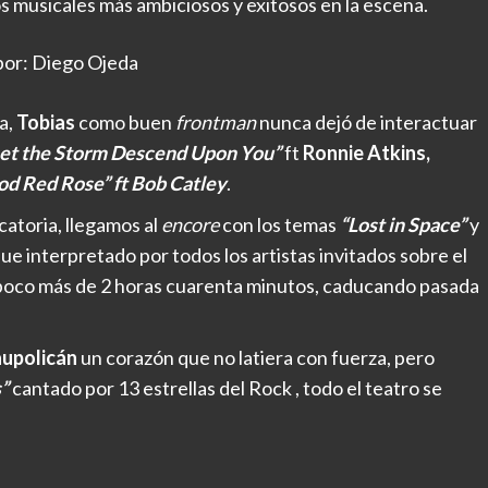
os musicales más ambiciosos y exitosos en la escena.
por: Diego Ojeda
a,
Tobias
como buen
frontman
nunca dejó de interactuar
Let the Storm Descend Upon You”
ft
Ronnie Atkins,
od Red Rose” ft Bob Catley
.
catoria, llegamos al
encore
con los temas
“Lost in Space”
y
 fue interpretado por todos los artistas invitados sobre el
ó poco más de 2 horas cuarenta minutos, caducando pasada
upolicán
un corazón que no latiera con fuerza, pero
s”
cantado por 13 estrellas del Rock , todo el teatro se