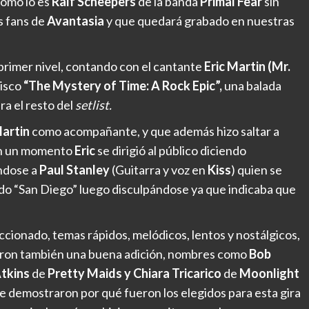
como lo es
Ralf Scheepers
de la banda
Primal Fear
sin
s fans de
Avantasia
y que quedará grabado en nuestras
primer nivel, contando con el cantante
Eric Martin (Mr.
disco
“The Mystery of Time: A Rock Epic”,
una balada
ra el resto del
setlist.
Martin
como acompañante, y que además hizo saltar a
n un momento
Eric
se dirigió al público diciendo
éndose a
Paul Stanley
(Guitarra y voz en
Kiss
) quien se
do “San Diego” luego disculpándose ya que indicaba que
eccionado, temas rápidos, melódicos, lentos y nostálgicos,
ueron también una buena adición, nombres como
Bob
Atkins
de
Pretty Maids y Chiara Tricarico
de
Moonlight
 demostraron por qué fueron los elegidos para esta gira