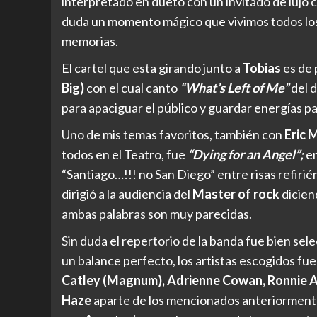
interpretado en dueto con un invitado de lujo 
duda un momento mágico que vivimos todos lo
memorias.
El cartel que esta girando junto a
Tobias
es de 
Big)
con el cual canto
“What’s Left of Me”
del 
para apaciguar el público y guardar energías pa
Uno de mis temas favoritos, también con
Eric 
todos en el Teatro, fue
“Dying for an Angel”;
e
“Santiago…!!! no San Diego” entre risas refiri
dirigió a la audiencia del
Master of rock
dicien
ambas palabras son muy parecidas.
Sin duda el repertorio de la banda fue bien sel
un balance perfecto, los artistas escogidos f
Catley (Magnum), Adrienne Cowan, Ronnie 
Haze
aparte de los mencionados anteriormente