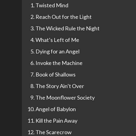
Twisted Mind
Reach Out for the Light
The Wicked Rule the Night
What’s Left of Me
Dying for an Angel
Invoke the Machine
Book of Shallows
The Story Ain’t Over
The Moonflower Society
Angel of Babylon
Kill the Pain Away
The Scarecrow