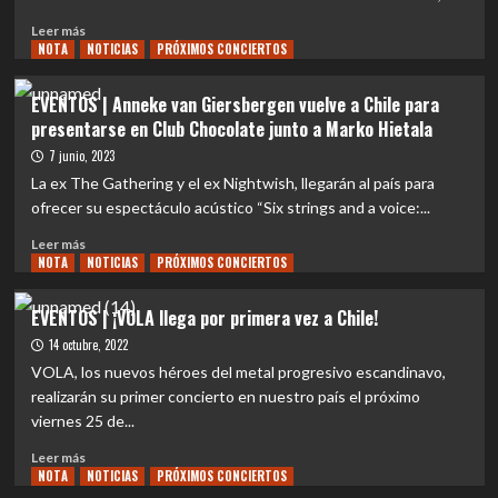
Leer
Leer más
NOTA
más
NOTICIAS
PRÓXIMOS CONCIERTOS
sobre
ENTREVISTA
EVENTOS | Anneke van Giersbergen vuelve a Chile para
|
presentarse en Club Chocolate junto a Marko Hietala
Christos
Antoniou
7 junio, 2023
:
La ex The Gathering y el ex Nightwish, llegarán al país para
«estamos
ofrecer su espectáculo acústico “Six strings and a voice:...
en
la
Leer
Leer más
segunda
NOTA
más
NOTICIAS
PRÓXIMOS CONCIERTOS
era
sobre
de
EVENTOS
EVENTOS | ¡VOLA llega por primera vez a Chile!
Septicflesh,
|
14 octubre, 2022
cuando
Anneke
el
van
VOLA, los nuevos héroes del metal progresivo escandinavo,
tiempo
Giersbergen
realizarán su primer concierto en nuestro país el próximo
llegue
vuelve
viernes 25 de...
decidiremos
a
que
Chile
Leer
Leer más
hacer
para
NOTA
más
NOTICIAS
PRÓXIMOS CONCIERTOS
los
presentarse
sobre