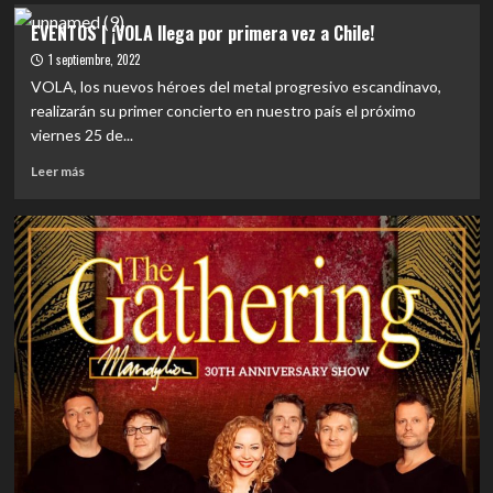
discos
en
EVENTOS
EVENTOS | ¡VOLA llega por primera vez a Chile!
antes
Club
|
del
1 septiembre, 2022
Chocolate
¡VOLA
«Communion»
junto
llega
VOLA, los nuevos héroes del metal progresivo escandinavo,
pero
a
por
realizarán su primer concierto en nuestro país el próximo
por
Marko
primera
viernes 25 de...
ahora
Hietala
vez
eso
a
Leer
Leer más
no
Chile!
más
sucederá
sobre
ahora.
EVENTOS
|
¡VOLA
llega
por
primera
vez
a
Chile!