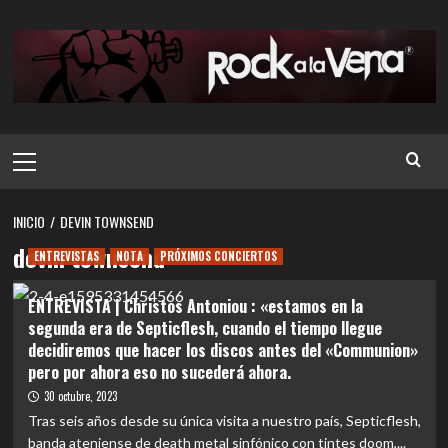
Saltar
al
contenido
Menú
principal
INICIO
DEVIN TOWNSEND
devin townsend
ENTREVISTAS
NOTA
PRÓXIMOS CONCIERTOS
ENTREVISTA | Christos Antoniou : «estamos en la
segunda era de Septicflesh, cuando el tiempo llegue
decidiremos que hacer los discos antes del «Communion»
pero por ahora eso no sucederá ahora.
30 octubre, 2023
Tras seis años desde su única visita a nuestro país, Septicflesh,
banda ateniense de death metal sinfónico con tintes doom,...