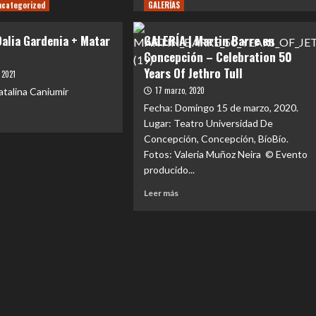
e
ncategorized
GALERÍAS
más
RÍA
sobre
GALERÍA
Dalia Gardenia + Matar
GALERÍA | Martin Barre en
oween
|
Concepción – Celebration 50
Parasyche
erFall
Years Of Jethro Tull
+
 2021
Alectrofobia
17 marzo, 2020
atalina Caniumir
+
Fecha: Domingo 15 de marzo, 2020.
Arde
Lugar: Teatro Universidad De
La
Concepción, Concepción, BíoBío.
Sangre
e
en
RIA
Fotos: Valeria Muñoz Neira © Evento
Puerto
producido...
Montt.
Leer
enia
Leer más
más
sobre
r
GALERÍA
|
Martin
Barre
en
Concepción
–