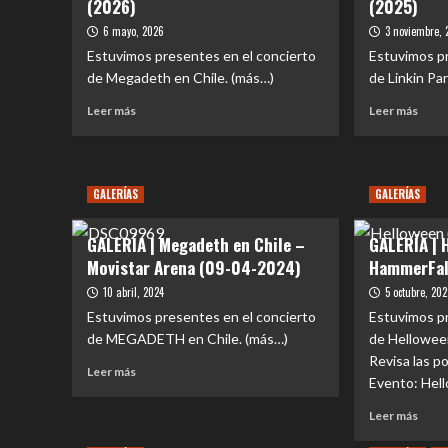
(2026)
(2025)
6 mayo, 2026
3 noviembre, 
Estuvimos presentes en el concierto
Estuvimos pr
de Megadeth en Chile. (más…)
de Linkin Pa
Leer
Leer
Leer más
Leer más
más
más
sobre
sobr
GALERÍA
GALE
|
|
GALERÍAS
GALERÍAS
Megadeth
Linki
en
Park
GALERÍA | Megadeth en Chile –
GALERÍA | 
Chile
en
(2026)
Chile
Movistar Arena (09-04-2024)
HammerFall
(2025
10 abril, 2024
5 octubre, 20
Estuvimos presentes en el concierto
Estuvimos pr
de MEGADETH en Chile. (más…)
de Helloween
Revisa las p
Leer
Leer más
Evento: Hell
más
sobre
Leer
Leer más
GALERÍA
más
|