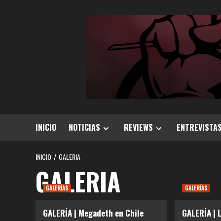
Saltar
al
contenido
INICIO
NOTICIAS
REVIEWS
ENTREVISTA
INICIO
GALERIA
GALERIA
GALERÍAS
GALERÍAS
GALERÍA | Megadeth en Chile
GALERÍA | 