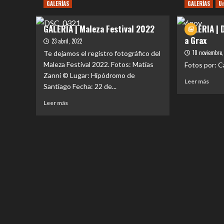
sobr
GALERÍAS
GALERÍAS
U
Megadeth
GALE
en
|
GALERÍA | Maleza Festival 2022
GALERIA | 
Chile
Hell
–
a Grax
+
23 abril, 2022
Movistar
Hamm
10 noviembre,
Te dejamos el registro fotográfico del
Arena
en
Maleza Festival 2022. Fotos: Matías
Fotos por: C
(09-
Chile
04-
Zanni © Lugar: Hipódromo de
Leer
Leer más
2024)
Santiago Fecha: 22 de...
más
sobr
Leer
Leer más
GALE
más
|
sobre
Dalia
GALERÍA
Gard
|
+
Maleza
Mata
Festival
a
2022
Grax