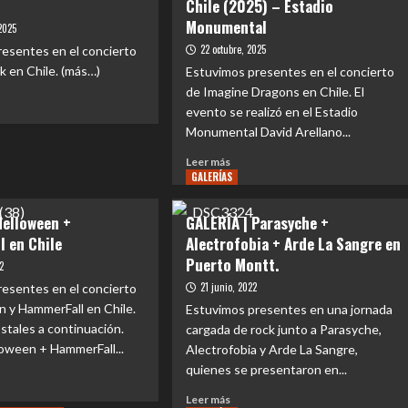
Chile (2025) – Estadio
Monumental
2025
22 octubre, 2025
esentes en el concierto
rk en Chile. (más…)
Estuvimos presentes en el concierto
de Imagine Dragons en Chile. El
evento se realizó en el Estadio
Monumental David Arellano...
e
RÍA
Leer
Leer más
GALERÍAS
más
n
sobre
GALERÍA
Helloween +
GALERÍA | Parasyche +
|
 en Chile
Alectrofobia + Arde La Sangre en
Imagine
)
Puerto Montt.
Dragons
22
en
21 junio, 2022
esentes en el concierto
Chile
 y HammerFall en Chile.
Estuvimos presentes en una jornada
(2025)
ostales a continuación.
cargada de rock junto a Parasyche,
–
oween + HammerFall...
Alectrofobia y Arde La Sangre,
Estadio
Monumental
quienes se presentaron en...
Leer
Leer más