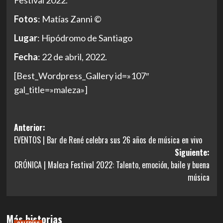
Fotos
: Matías Zanni ©
Lugar
: Hipódromo de Santiago
Fecha
: 22 de abril, 2022.
[Best_Wordpress_Gallery id=»107″
gal_title=»maleza»]
Navegación
Anterior:
EVENTOS | Bar de René celebra sus 26 años de música en vivo
de
Siguiente:
entradas
CRÓNICA | Maleza Festival 2022: Talento, emoción, baile y buena
música
Más historias