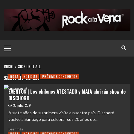
Saltar
al
contenido
Menú
principal
INICIO
SICK OF IT ALL
sick of it all
NOTA
NOTICIAS
PRÓXIMOS CONCIERTOS
EVENTOS | Los chilenos ATESTADO y MAIA abrirán show de
DISCHORD
30 julio, 2024
A siete años de su primera visita a nuestro país, Dischord
vuelve a Santiago para celebrar sus 20 años de...
Leer
Leer más
más