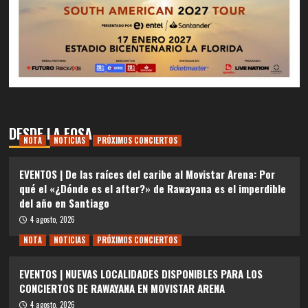
DESDE LA FOSA
NOTA
NOTICIAS
PRÓXIMOS CONCIERTOS
EVENTOS | De las raíces del caribe al Movistar Arena: Por
qué el «¿Dónde es el after?» de Rawayana es el imperdible
del año en Santiago
4 agosto, 2026
NOTA
NOTICIAS
PRÓXIMOS CONCIERTOS
EVENTOS | NUEVAS LOCALIDADES DISPONIBLES PARA LOS
CONCIERTOS DE RAWAYANA EN MOVISTAR ARENA
4 agosto, 2026