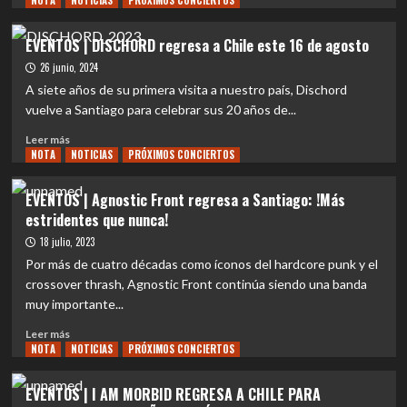
NOTA
NOTICIAS
PRÓXIMOS CONCIERTOS
sobre
EVENTOS
EVENTOS | DISCHORD regresa a Chile este 16 de agosto
|
26 junio, 2024
Los
chilenos
A siete años de su primera visita a nuestro país, Dischord
ATESTADO
vuelve a Santiago para celebrar sus 20 años de...
y
Leer
MAIA
Leer más
NOTA
más
NOTICIAS
PRÓXIMOS CONCIERTOS
abrirán
sobre
show
EVENTOS
de
EVENTOS | Agnostic Front regresa a Santiago: !Más
|
DISCHORD
estridentes que nunca!
DISCHORD
regresa
18 julio, 2023
a
Por más de cuatro décadas como íconos del hardcore punk y el
Chile
crossover thrash, Agnostic Front continúa siendo una banda
este
muy importante...
16
de
Leer
Leer más
agosto
NOTA
más
NOTICIAS
PRÓXIMOS CONCIERTOS
sobre
EVENTOS
EVENTOS | I AM MORBID REGRESA A CHILE PARA
|