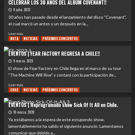
CELEBRAR LOS 30 AÑOS DEL ÁLBUM COVENANT!!
Agnostic
Front
8 julio, 2023
regresa
30 años han pasado desde el lanzamiento del disco "Covenant",
a
el cual marcó un antes y un después en la...
Santiago:
!Más
Leer
Leer más
estridentes
NOTA
más
NOTICIAS
PRÓXIMOS CONCIERTOS
que
sobre
nunca!
EVENTOS
EVENTOS | FEAR FACTORY REGRESA A CHILE!!
|
9 marzo, 2023
I
AM
El show de Fear Factory en Chile llega en el marco de su tour
MORBID
"The Machine Will Rise" y contará con la participación de...
REGRESA
Leer
A
Leer más
CHILE
más
NOTICIAS
PRÓXIMOS CONCIERTOS
CHILE
sobre
PARA
EVENTOS
CELEBRAR
EVENTOS | Reprogramado show Sick Of It All en Chile.
|
LOS
10 marzo, 2020
FEAR
30
FACTORY
AÑOS
Ya estábamos a la espera de este estupendo show,
REGRESA
DEL
lamentablemente ha salido el siguiente anuncio: Lamentamos
A
ÁLBUM
comunicar que debido a...