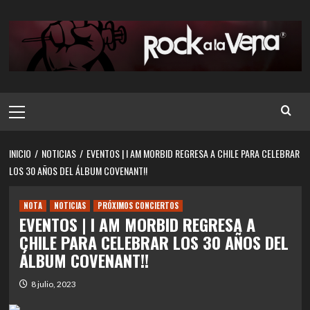
Saltar
al
contenido
Menú
principal
INICIO
NOTICIAS
EVENTOS | I AM MORBID REGRESA A CHILE PARA CELEBRAR
LOS 30 AÑOS DEL ÁLBUM COVENANT!!
NOTA
NOTICIAS
PRÓXIMOS CONCIERTOS
EVENTOS | I AM MORBID REGRESA A
CHILE PARA CELEBRAR LOS 30 AÑOS DEL
ÁLBUM COVENANT!!
8 julio, 2023