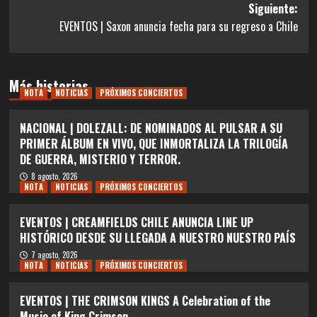
entradas
Siguiente:
EVENTOS | Saxon anuncia fecha para su regreso a Chile
Más historias
NOTA
NOTICIAS
PRÓXIMOS CONCIERTOS
NACIONAL | DOLEZALL: DE NOMINADOS AL PULSAR A SU
PRIMER ÁLBUM EN VIVO, QUE INMORTALIZA LA TRILOGÍA
DE GUERRA, MISTERIO Y TERROR.
8 agosto, 2026
NOTA
NOTICIAS
PRÓXIMOS CONCIERTOS
EVENTOS | CREAMFIELDS CHILE ANUNCIA LINE UP
HISTÓRICO DESDE SU LLEGADA A NUESTRO NUESTRO PAÍS
7 agosto, 2026
NOTA
NOTICIAS
PRÓXIMOS CONCIERTOS
EVENTOS | THE CRIMSON KINGS A Celebration of the
Music of King Crimson