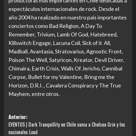
productoras más importantes en Chile dedicadas a
espectáculos internacionales de rock. Desde el
año 2004 ha realizado en nuestro país importantes
conciertos como Bad Religion, A Day To
Remember, Trivium, Lamb Of God, Hatebreed,
Killswitch Engage, Lacuna Coil, Sick of it All,
Madball, Avantasia, Stratovarius, Agnostic Front,
Poison The Well, Satyricon, Kreator, Devil Driver,
Chimaira, Earth Crisis, Walls Of Jericho, Cannibal
Corpse, Bullet for my Valentine, Bring me the
Horizon, D.R.I. , Cavalera Conspiracy y The True
Mayhem, entre otros.
Navegación
Anterior:
EVENTOS | Dark Tranquillity en Chile suma a Chelsea Grin y los
de
nacionales Loud