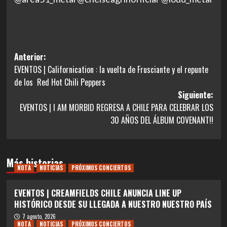
Navegación
Anterior:
EVENTOS | Californication : la vuelta de Frusciante y el repunte
de
de los Red Hot Chili Peppers
entradas
Siguiente:
EVENTOS | I AM MORBID REGRESA A CHILE PARA CELEBRAR LOS
30 AÑOS DEL ÁLBUM COVENANT!!
Más historias
NOTA
NOTICIAS
PRÓXIMOS CONCIERTOS
EVENTOS | CREAMFIELDS CHILE ANUNCIA LINE UP
HISTÓRICO DESDE SU LLEGADA A NUESTRO NUESTRO PAÍS
7 agosto, 2026
NOTA
NOTICIAS
PRÓXIMOS CONCIERTOS