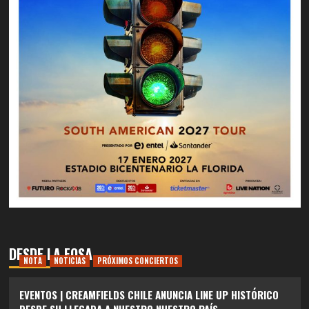
DESDE LA FOSA
NOTA
NOTICIAS
PRÓXIMOS CONCIERTOS
EVENTOS | CREAMFIELDS CHILE ANUNCIA LINE UP HISTÓRICO
DESDE SU LLEGADA A NUESTRO NUESTRO PAÍS