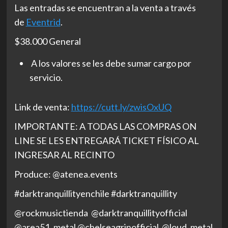
Las entradas se encuentran a la venta a través
de
Eventrid
.
$38.000 General
A los valores se les debe sumar cargo por
servicio.
Link de venta:
https://cutt.ly/zwisOxUQ
IMPORTANTE: A TODAS LAS COMPRAS ON
LINE SE LES ENTREGARÁ TICKET FÍSICO AL
INGRESAR AL RECINTO
Produce: @atenea.events
#darktranquillityenchile #darktranquillity
@rockmusictienda @darktranquillityofficial
@area51_metal @chelseagrinofficial @loud_metal