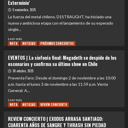
Exterminio’
Cuando
el
5 noviembre, 2025
metal
La fuerza del metal chileno, D1STRAUGHT, ha iniciado una
pide
nueva y ambiciosa etapa con el lanzamiento de su esperado
bis:
single...
Megadeth
confirma
Leer
Leer más
segunda
NOTA
más
NOTICIAS
PRÓXIMOS CONCIERTOS
fecha
sobre
en
NACIONAL
EVENTOS | La sinfonía final: Megadeth se despide de los
Chile
|
escenarios y confirma su último show en Chile
D1STRAUGHT
lanza
30 octubre, 2025
videoclip
Preventa Fans: Desde el domingo 2 de noviembre a las 10:00
de
a.m. hasta el lunes 3 de noviembre a las 11:59 p.m. Venta
‘Preceptos
General: A...
de
Exterminio’
Leer
Leer más
NOTA
más
NOTICIAS
REVIEW CONCIERTO
sobre
EVENTOS
REVIEW CONCIERTO | EXODUS ARRASA SANTIAGO:
|
CUARENTA AÑOS DE SANGRE Y THRASH SIN PIEDAD
La