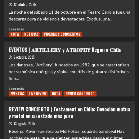
sinfonía
12 octubre, 2025
final:
La noche del sábado 11 de octubre en el Teatro Cariola fue una
Megadeth
descarga pura de violencia devastadora. Exodus, una...
se
despide
Leer
Leer más
de
NOTA
más
NOTICIAS
PRÓXIMOS CONCIERTOS
los
sobre
escenarios
REVIEW
EVENTOS | 𝐀𝐑𝐓𝐈𝐋𝐋𝐄𝐑𝐘 y 𝐀𝐓𝐑𝐎𝐏𝐇𝐘 llegan a 𝐂𝐡𝐢𝐥𝐞
y
CONCIERTO
2 octubre, 2025
confirma
|
su
EXODUS
Los daneses, “Artillery”, fundados en 1982, que se caracterizan
último
ARRASA
por su música enérgica y rápida con riffs de guitarra distintivos.
show
SANTIAGO:
Son...
en
CUARENTA
Chile
AÑOS
Leer
Leer más
DE
EVENTOS
más
LIVE REVIEW
NOTA
REVIEW CONCIERTO
SANGRE
sobre
Y
EVENTOS
REVIEW CONCIERTO | Testament en Chile: Devoción mutua
THRASH
|
y metal en su estado más puro
SIN
𝐀𝐑𝐓𝐈𝐋𝐋𝐄𝐑𝐘
PIEDAD
y
13 agosto, 2025
𝐀𝐓𝐑𝐎𝐏𝐇𝐘
Reseña: Kevin Fuentealba Mol Fotos: Eduardo Sandoval Hay
llegan
noches de metal que se sienten especiales desde el primer