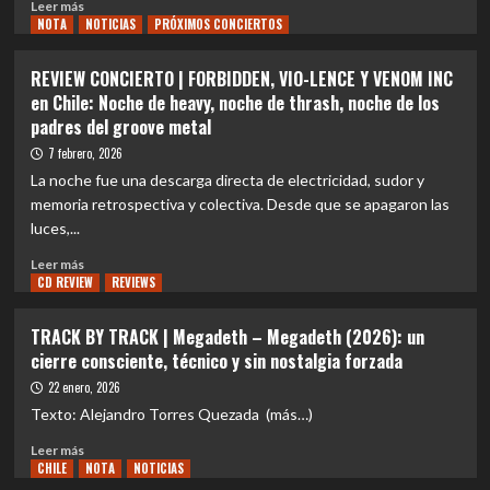
Leer
Leer más
NOTA
más
NOTICIAS
PRÓXIMOS CONCIERTOS
sobre
EVENTOS
REVIEW CONCIERTO | FORBIDDEN, VIO-LENCE Y VENOM INC
|
en Chile: Noche de heavy, noche de thrash, noche de los
Show
padres del groove metal
en
Chile:
7 febrero, 2026
Violator
La noche fue una descarga directa de electricidad, sudor y
envía
memoria retrospectiva y colectiva. Desde que se apagaron las
saludo
luces,...
a
fanáticos
Leer
Leer más
CD REVIEW
más
REVIEWS
sobre
REVIEW
TRACK BY TRACK | Megadeth – Megadeth (2026): un
CONCIERTO
cierre consciente, técnico y sin nostalgia forzada
|
FORBIDDEN,
22 enero, 2026
VIO-
Texto: Alejandro Torres Quezada (más…)
LENCE
Leer
Y
Leer más
CHILE
más
NOTA
NOTICIAS
VENOM
sobre
INC