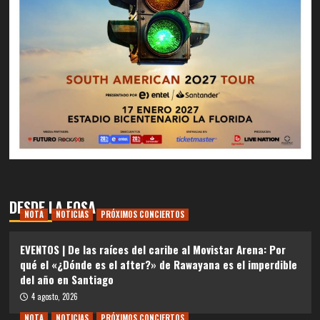
DESDE LA FOSA
NOTA
NOTICIAS
PRÓXIMOS CONCIERTOS
EVENTOS | De las raíces del caribe al Movistar Arena: Por
qué el «¿Dónde es el after?» de Rawayana es el imperdible
del año en Santiago
4 agosto, 2026
NOTA
NOTICIAS
PRÓXIMOS CONCIERTOS