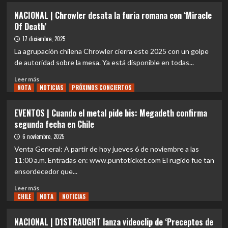
TRACK
en
NACIONAL | Chrowler desata la furia romana con ‘Miracle
BY
Chile:
Of Death’
TRACK
Noche
|
17 diciembre, 2025
de
Megadeth
heavy,
La agrupación chilena Chrowler cierra este 2025 con un golpe
–
noche
de autoridad sobre la mesa. Ya está disponible en todas...
Megadeth
de
(2026):
thrash,
Leer
Leer más
un
noche
NOTA
más
NOTICIAS
PRÓXIMOS CONCIERTOS
cierre
de
sobre
consciente,
los
NACIONAL
EVENTOS | Cuando el metal pide bis: Megadeth confirma
técnico
padres
|
segunda fecha en Chile
y
del
Chrowler
sin
groove
desata
6 noviembre, 2025
nostalgia
metal
la
Venta General: A partir de hoy jueves 6 de noviembre a las
forzada
furia
11:00 a.m. Entradas en: www.puntoticket.com El rugido fue tan
romana
ensordecedor que...
con
‘Miracle
Leer
Leer más
Of
CHILE
más
NOTA
NOTICIAS
Death’
sobre
EVENTOS
NACIONAL | D1STRAUGHT lanza videoclip de ‘Preceptos de
|