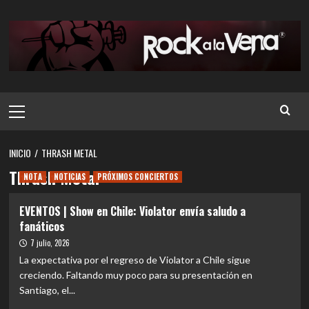
Saltar
al
contenido
Menú
principal
INICIO
THRASH METAL
Thrash Metal
NOTA
NOTICIAS
PRÓXIMOS CONCIERTOS
EVENTOS | Show en Chile: Violator envía saludo a
fanáticos
7 julio, 2026
La expectativa por el regreso de Violator a Chile sigue
creciendo. Faltando muy poco para su presentación en
Santiago, el...